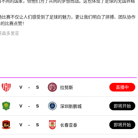
来自不同的国家，但他们为了共同的梦想而战。这也体现了足球的无国界精
这场比赛不仅让人们感受到了足球的魅力，更让我们明白了拼搏、团队协作
彩的比赛点赞！
莱森多里亚
V
-
S
直播中
拉努斯
V
-
S
即将开始
深圳新鹏城
V
-
S
即将开始
长春亚泰