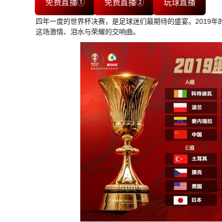
免费直播①
免费直播②
玩球直播
四年一度的世界杯决赛，是足球迷们最期待的盛宴。2019
这场激情、泪水与荣耀的交响曲。