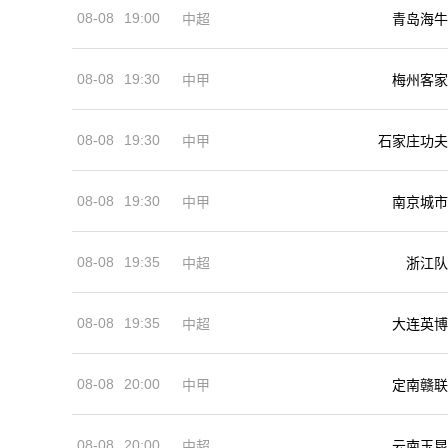
08-08
19:00
中超
青岛海牛
08-08
19:30
中甲
梅州客家
08-08
19:30
中甲
石家庄功夫
08-08
19:30
中甲
南京城市
08-08
19:35
中超
浙江队
08-08
19:35
中超
大连英博
08-08
20:00
中甲
定南赣联
08-08
20:00
中超
云南玉昆