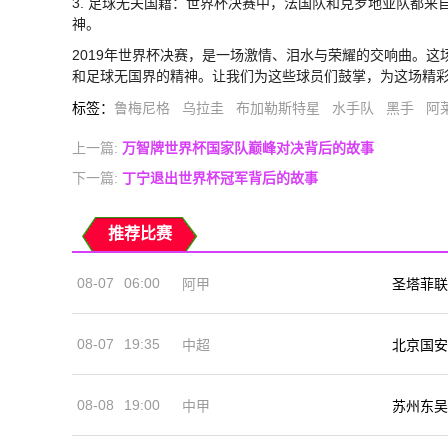
3. 足球无关国籍：世界杯决赛中，法国队和克罗地亚队都
神。
2019年世界杯决赛，是一场激情、泪水与荣耀的交响曲。
和足球无国界的精神。让我们为这些球员们鼓掌，为这场精
标签
：
鲁梅尼格
乌拉圭
布加勒斯特星
水手队
黑手
阿
上一篇:
万智牌世界杯国家队巅峰对决背后的故事
下一篇:
丁宁退出世界杯冠军背后的故事
推荐比赛
08-07
06:00
阿甲
圣塔菲联
08-07
19:35
中超
北京国安
08-08
19:00
中甲
苏州东吴