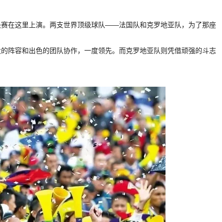
杯决赛在这里上演。两支世界顶级球队——法国队和克罗地亚队，为了那座
大的阵容和出色的团队协作，一度领先。而克罗地亚队则凭借顽强的斗志