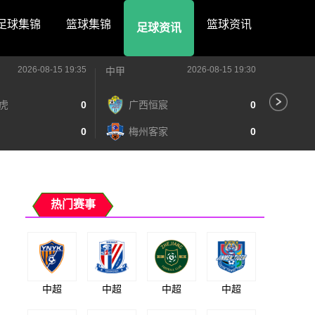
足球集锦
篮球集锦
篮球资讯
足球资讯
2026-08-15 19:35
2026-08-15 19:30
中甲
中甲
虎
0
广西恒宸
0
无
0
梅州客家
0
广
热门赛事
中超
中超
中超
中超