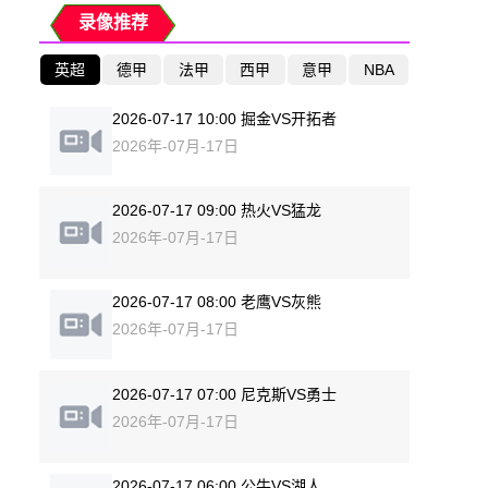
录像推荐
英超
德甲
法甲
西甲
意甲
NBA
2026-07-17 10:00 掘金VS开拓者
2026年-07月-17日
2026-07-17 09:00 热火VS猛龙
2026年-07月-17日
2026-07-17 08:00 老鹰VS灰熊
2026年-07月-17日
2026-07-17 07:00 尼克斯VS勇士
2026年-07月-17日
2026-07-17 06:00 公牛VS湖人