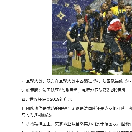
2. 点球大战：双方在点球大战中各踢进2球，法国队最终以4-
3. 红黄牌：法国队获得3张黄牌，克罗地亚队获得2张黄牌。
四、世界杯决赛2019的启示
1. 团队协作是成功的关键：无论是法国队还是克罗地亚队
共同为胜利而战。
2. 拼搏精神至上：克罗地亚队虽然实力稍逊于法国队，但