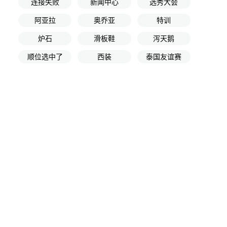
连接失败
新闻中心
选秀大会
阿亚拉
奥乔亚
特训
炉石
滑板鞋
泻天鹅
顺位选中了
西装
泰国友谊赛