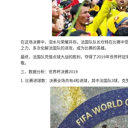
在这场决赛中，泪水与荣耀并存。法国队队长坎特在比赛中
之力，多次化解法国队的进攻，成为比赛的英雄。
最终，法国队凭借点球大战的胜利，夺得了2019年世界杯
敬。
三、数据分析：世界杯决赛2019
1. 比赛进球数：决赛全场共有4粒进球，其中法国队3球，克