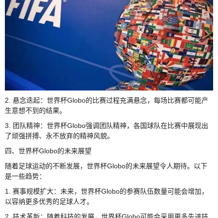
2. 悬念迭起：世界杯Globo的比赛过程充满悬念，每场比赛都可能产
生意想不到的结果。
3. 团队精神：世界杯Globo强调团队精神，各国球队在比赛中展现出
了顽强拼搏、永不放弃的精神风貌。
四、世界杯Globo的未来展望
随着足球运动的不断发展，世界杯Globo的未来展望令人期待。以下
是一些趋势：
1. 赛事规模扩大：未来，世界杯Globo的参赛队伍数量可能会增加，
以容纳更多优秀的足球人才。
2. 技术革新：随着科技的发展，世界杯Globo可能会采用更多先进技