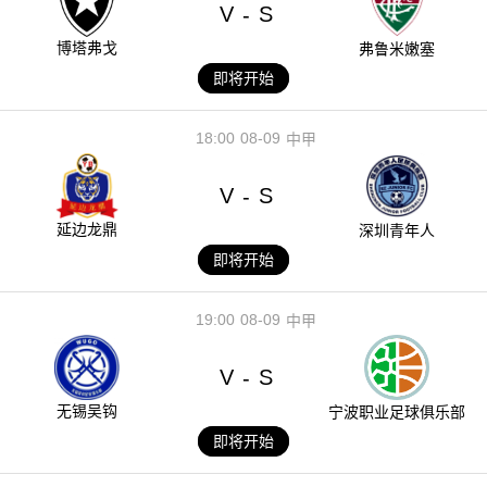
V
S
-
博塔弗戈
弗鲁米嫩塞
即将开始
18:00
08-09
中甲
V
S
-
延边龙鼎
深圳青年人
即将开始
19:00
08-09
中甲
V
S
-
无锡吴钩
宁波职业足球俱乐部
即将开始