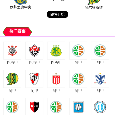
罗萨里奥中央
阿尔多斯维
即将开始
热门赛事
巴西甲
巴西甲
巴西甲
阿甲
阿甲
阿甲
阿甲
阿甲
阿甲
阿甲