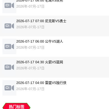
2026-07-17 08:00 老鹰VS灰熊
2026年-07月-17日
2026-07-17 07:00 尼克斯VS勇士
2026年-07月-17日
2026-07-17 06:00 公牛VS湖人
2026年-07月-17日
2026-07-17 04:30 火箭VS篮网
2026年-07月-17日
2026-07-17 04:00 雷霆VS独行侠
2026年-07月-17日
热门标签