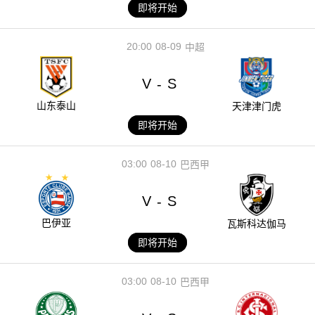
即将开始
20:00
08-09
中超
V
S
-
山东泰山
天津津门虎
即将开始
03:00
08-10
巴西甲
V
S
-
巴伊亚
瓦斯科达伽马
即将开始
03:00
08-10
巴西甲