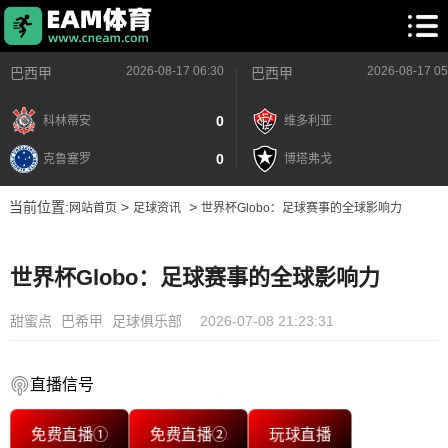
2026-08-17 06:30
2026-08-17 05
巴西甲
巴西甲
0
科林蒂安
维多利亚
0
克鲁塞罗
博塔弗戈
当前位置:
>
>
网站首页
足球资讯
世界杯Globo：足球赛事的全球影响力
世界杯Globo：足球赛事的全球影响力
甜蜜点
巴希甲
足球俱乐部
2026-07-08 21:23:31
直播信号
免费直播①
免费直播②
玩球直播