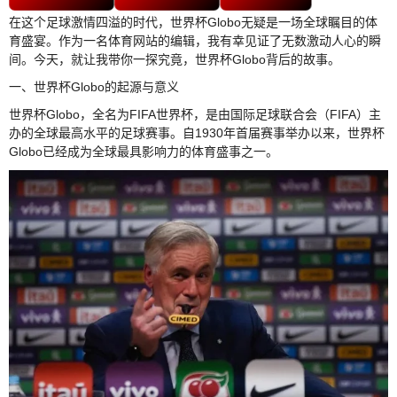
在这个足球激情四溢的时代，世界杯Globo无疑是一场全球瞩目的体
育盛宴。作为一名体育网站的编辑，我有幸见证了无数激动人心的瞬
间。今天，就让我带你一探究竟，世界杯Globo背后的故事。
一、世界杯Globo的起源与意义
世界杯Globo，全名为FIFA世界杯，是由国际足球联合会（FIFA）主
办的全球最高水平的足球赛事。自1930年首届赛事举办以来，世界杯
Globo已经成为全球最具影响力的体育盛事之一。