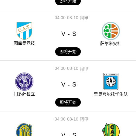
即将开始
04:00
08-10
阿甲
V
S
-
图库曼竞技
萨尔米安杜
即将开始
04:00
08-10
阿甲
V
S
-
门多萨独立
里奥夸尔托学生队
即将开始
04:00
08-10
阿甲
V
S
-