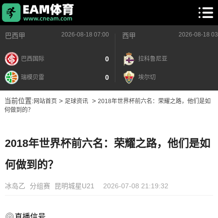
2026-08-18 07:00
2026-08-18 03
巴西甲
西甲
0
巴西国际
拉科鲁尼亚
0
瑞模贝雷
埃尔切
当前位置:
>
>
网站首页
足球资讯
2018年世界杯前六名：荣耀之路，他们是如
何做到的？
2018年世界杯前六名：荣耀之路，他们是如
何做到的？
冰岛乙
分组赛
昆明城星U21
2026-07-08 21:19:32
直播信号