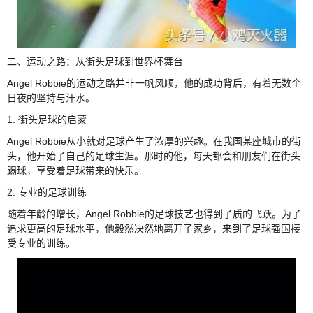
二、运动之路：从街头足球到世界杯舞台
Angel Robbie的运动之路并非一帆风顺，他的成功背后，有着无数个
日夜的坚持与汗水。
1. 街头足球的启蒙
Angel Robbie从小就对足球产生了浓厚的兴趣。在我国某座城市的街
头，他开始了自己的足球生涯。那时的他，每天都会和朋友们在街头
踢球，享受着足球带来的快乐。
2. 专业的足球训练
随着年龄的增长，Angel Robbie的足球技艺也得到了质的飞跃。为了
追求更高的足球水平，他毅然决然地离开了家乡，来到了足球强国接
受专业的训练。