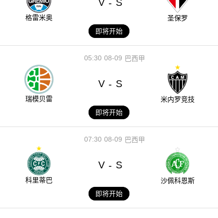
V
S
-
格雷米奥
圣保罗
即将开始
05:30
08-09
巴西甲
V
S
-
瑞模贝雷
米内罗竞技
即将开始
07:30
08-09
巴西甲
V
S
-
科里蒂巴
沙佩科恩斯
即将开始