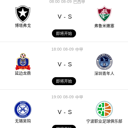
08:00
08-09
巴西甲
V
S
-
博塔弗戈
弗鲁米嫩塞
即将开始
18:00
08-09
中甲
V
S
-
延边龙鼎
深圳青年人
即将开始
19:00
08-09
中甲
V
S
-
无锡吴钩
宁波职业足球俱乐部