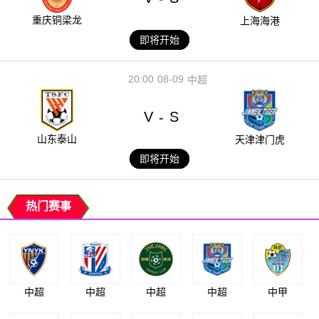
重庆铜梁龙
上海海港
即将开始
20:00
08-09
中超
V
S
-
山东泰山
天津津门虎
即将开始
热门赛事
中超
中超
中超
中超
中甲