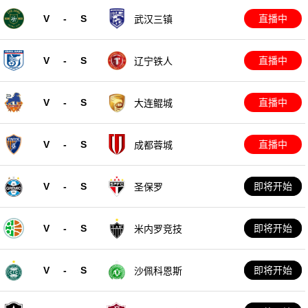
V
-
S
直播中
武汉三镇
V
-
S
直播中
辽宁铁人
V
-
S
直播中
大连鲲城
V
-
S
直播中
成都蓉城
V
-
S
即将开始
圣保罗
V
-
S
即将开始
米内罗竞技
V
-
S
即将开始
沙佩科恩斯