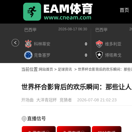
首页
2026-08-17 06:30
2
巴西甲
巴西甲
科林蒂安
0
维多利亚
克鲁塞罗
0
博塔弗戈
当前位置:
>
>
网站首页
足球资讯
世界杯合影背后的欢乐瞬间：那些
世界杯合影背后的欢乐瞬间：那些让人
开场曲
大洋青冠杯
竞猜者
2026-07-08 21:02:23
直播信号