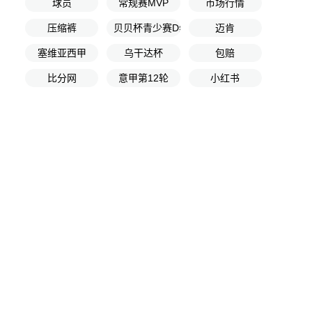
球员
常规赛MVP
市场行情
压缩裤
贝贝杯青少赛D组第2轮
迈肯
塞维亚西甲
乌干达杯
包赔
比分网
意甲第12轮
小红书