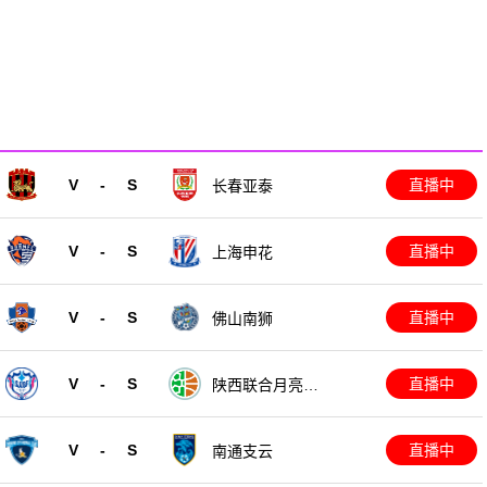
V
-
S
直播中
长春亚泰
V
-
S
直播中
上海申花
V
-
S
直播中
佛山南狮
V
-
S
直播中
陕西联合月亮泊
队
V
-
S
直播中
南通支云