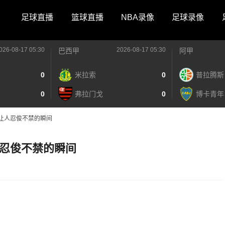
足球直播
篮球直播
NBA录像
足球录像
026-08-17 05:30
2026-08-17 05:30
巴西甲
阿甲
0
米拉索
0
普拉腾斯
0
弗拉门戈
0
博卡青年
让人忍俊不禁的瞬间
忍俊不禁的瞬间