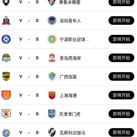
V
-
S
即将开始
弗鲁米嫩塞
V
-
S
即将开始
深圳青年人
V
-
S
即将开始
宁波职业足球俱
乐部
V
-
S
即将开始
青岛西海岸
V
-
S
即将开始
广西恒宸
V
-
S
即将开始
上海海港
V
-
S
即将开始
天津津门虎
V
-
S
即将开始
瓦斯科达伽马