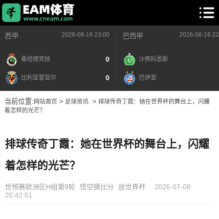
2026-08-16 23:00
2026-08-16 22
西甲
巴西甲
0
桑坦德竞技
沙佩科恩斯
0
比利亚雷亚尔
巴伊亚
当前位置:
>
>
网站首页
足球资讯
排球传奇丁霞：她在世界杯的舞台上，闪耀
着怎样的光芒？
排球传奇丁霞：她在世界杯的舞台上，闪耀
着怎样的光芒？
世预赛欧洲区H组第9轮
悟空猜比分
放世界杯
2026-07-08
20:42:51