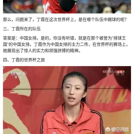
那么，问题来了，丁霞在这次世界杯上，是在哪个队伍中踢球的呢？
三、丁霞所在的队伍
答案是：中国女排。是的，你没有听错，就是在那个被誉为“排球王
国”的中国女排。丁霞作为中国女排的主力二传，在世界杯的赛场上，
她展现出了惊人的实力和顽强拼搏的精神。
四、丁霞的世界杯之旅