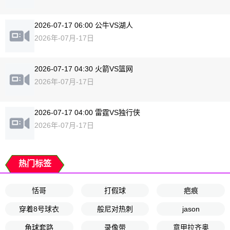
2026-07-17 06:00 公牛VS湖人
2026年-07月-17日
2026-07-17 04:30 火箭VS篮网
2026年-07月-17日
2026-07-17 04:00 雷霆VS独行侠
2026年-07月-17日
热门标签
恬哥
打假球
疤痕
穿着8号球衣
般尼对热刺
jason
角球套路
录像带
意甲拉齐奥