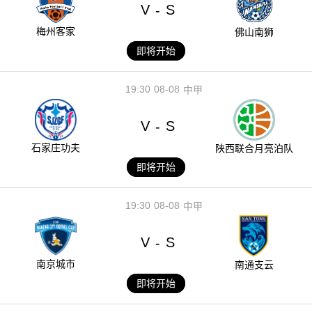
V
S
-
梅州客家
佛山南狮
即将开始
19:30
08-08
中甲
V
S
-
石家庄功夫
陕西联合月亮泊队
即将开始
19:30
08-08
中甲
V
S
-
南京城市
南通支云
即将开始