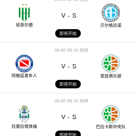
V
S
-
班菲尔德
贝尔格拉诺
即将开始
04:00
08-10
阿甲
V
S
-
阿根廷青年人
竞技俱乐部
即将开始
04:00
08-10
阿甲
V
S
-
拉普拉塔体操
巴拉卡斯中央队
即将开始