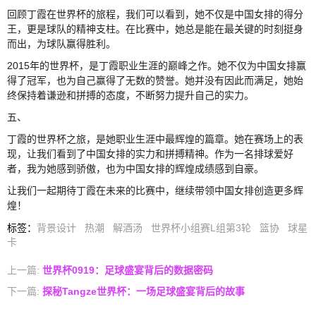
回顾丁霞在世界杯的旅程，我们可以看到，她不仅是中国女排的得分
王，更是球队的精神支柱。在比赛中，她总是能在最关键的时刻挺身
而出，为球队赢得胜利。
2015年的世界杯，是丁霞职业生涯的巅峰之作。她不仅为中国女排赢
得了冠军，也为自己赢得了无数的赞誉。她并没有因此而满足，她始
终保持着谦逊和拼搏的态度，不断努力提升自己的实力。
五、
丁霞的世界杯之旅，是她职业生涯中最辉煌的篇章。她在赛场上的表
现，让我们看到了中国女排的实力和拼搏精神。作为一名排球爱好
者，我为她感到骄傲，也为中国女排的辉煌成绩感到自豪。
让我们一起期待丁霞在未来的比赛中，继续带领中国女排创造更多辉
煌！
标签
：
背景设计
热潮
解酒汤
世界杯小组赛L组第3轮
篮协
球星
卡
上一篇:
世界杯0919：足球盛宴背后的数据密码
下一篇:
探秘Tangze世界杯：一场足球盛宴背后的故事