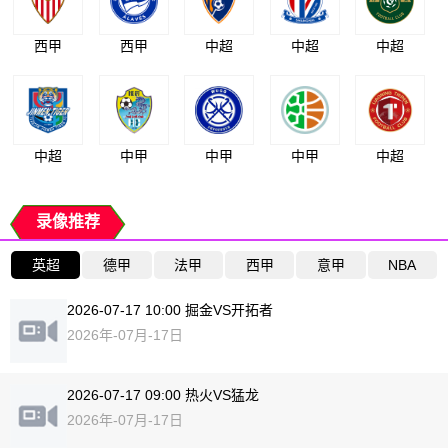
西甲
西甲
中超
中超
中超
中超
中甲
中甲
中甲
中超
录像推荐
英超
德甲
法甲
西甲
意甲
NBA
2026-07-17 10:00 掘金VS开拓者
2026年-07月-17日
2026-07-17 09:00 热火VS猛龙
2026年-07月-17日