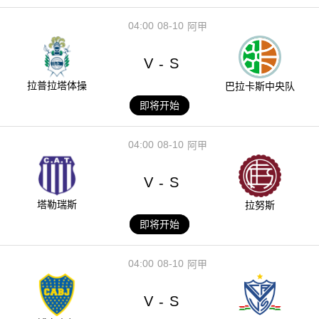
04:00
08-10
阿甲
V
S
-
拉普拉塔体操
巴拉卡斯中央队
即将开始
04:00
08-10
阿甲
V
S
-
塔勒瑞斯
拉努斯
即将开始
04:00
08-10
阿甲
V
S
-