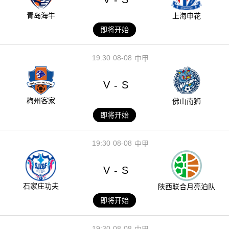
青岛海牛
上海申花
即将开始
19:30
08-08
中甲
V
S
-
梅州客家
佛山南狮
即将开始
19:30
08-08
中甲
V
S
-
石家庄功夫
陕西联合月亮泊队
即将开始
19:30
08-08
中甲