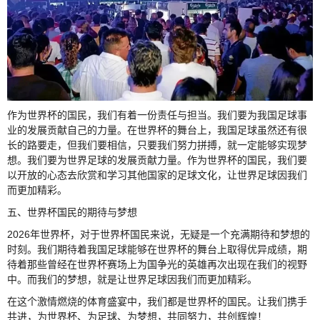
作为世界杯的国民，我们有着一份责任与担当。我们要为我国足球事
业的发展贡献自己的力量。在世界杯的舞台上，我国足球虽然还有很
长的路要走，但我们要相信，只要我们努力拼搏，就一定能够实现梦
想。我们要为世界足球的发展贡献力量。作为世界杯的国民，我们要
以开放的心态去欣赏和学习其他国家的足球文化，让世界足球因我们
而更加精彩。
五、世界杯国民的期待与梦想
2026年世界杯，对于世界杯国民来说，无疑是一个充满期待和梦想的
时刻。我们期待着我国足球能够在世界杯的舞台上取得优异成绩，期
待着那些曾经在世界杯赛场上为国争光的英雄再次出现在我们的视野
中。而我们的梦想，就是让世界足球因我们而更加精彩。
在这个激情燃烧的体育盛宴中，我们都是世界杯的国民。让我们携手
共进，为世界杯、为足球、为梦想，共同努力，共创辉煌！