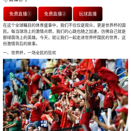
免费直播①
免费直播②
玩球直播
在这个全球瞩目的体育盛事中，我们不仅仅是观众，更是世界杯的国
民。每当球场上的激情点燃，我们的心跳也随之加速，仿佛自己就是
那绿茵场上的英雄。今天，就让我们一起走进世界杯国民的世界，这
份激情背后的故事。
一、世界杯，一场全民的狂欢