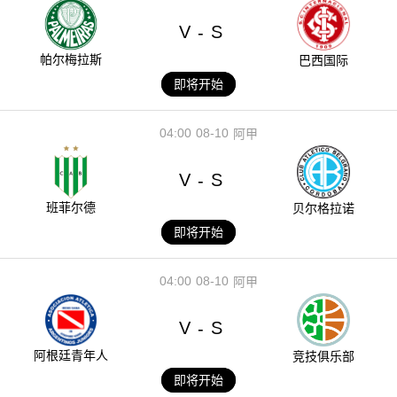
V
S
-
帕尔梅拉斯
巴西国际
即将开始
04:00
08-10
阿甲
V
S
-
班菲尔德
贝尔格拉诺
即将开始
04:00
08-10
阿甲
V
S
-
阿根廷青年人
竞技俱乐部
即将开始