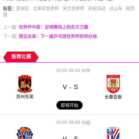
标签
：
亚洲区
北单买世界杯
米兰世界杯
庆祝活动
过山车
网页
版
上一篇:
世界杯中原：足球赛场上的东方力量
下一篇:
预见未来：下一届乒乓球世界杯的举办地
推荐比赛
19:00
08-08
中甲
V
S
-
苏州东吴
长春亚泰
即将开始
19:00
08-08
中超
V
S
-