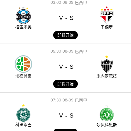
03:00
08-09
巴西甲
V
S
-
格雷米奥
圣保罗
即将开始
05:30
08-09
巴西甲
V
S
-
瑞模贝雷
米内罗竞技
即将开始
07:30
08-09
巴西甲
V
S
-
科里蒂巴
沙佩科恩斯