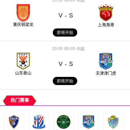
中超
V
S
-
重庆铜梁龙
上海海港
即将开始
20:00
08-09
中超
V
S
-
山东泰山
天津津门虎
即将开始
热门赛事