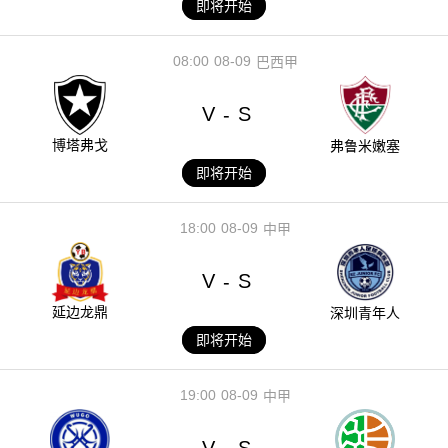
即将开始
08:00
08-09
巴西甲
V
S
-
博塔弗戈
弗鲁米嫩塞
即将开始
18:00
08-09
中甲
V
S
-
延边龙鼎
深圳青年人
即将开始
19:00
08-09
中甲