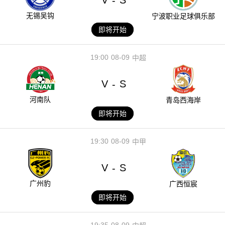
V
S
-
无锡吴钩
宁波职业足球俱乐部
即将开始
19:00
08-09
中超
V
S
-
河南队
青岛西海岸
即将开始
19:30
08-09
中甲
V
S
-
广州豹
广西恒宸
即将开始
19:35
08-09