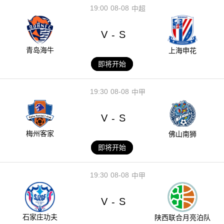
19:00
08-08
中超
V
S
-
青岛海牛
上海申花
即将开始
19:30
08-08
中甲
V
S
-
梅州客家
佛山南狮
即将开始
19:30
08-08
中甲
V
S
-
石家庄功夫
陕西联合月亮泊队