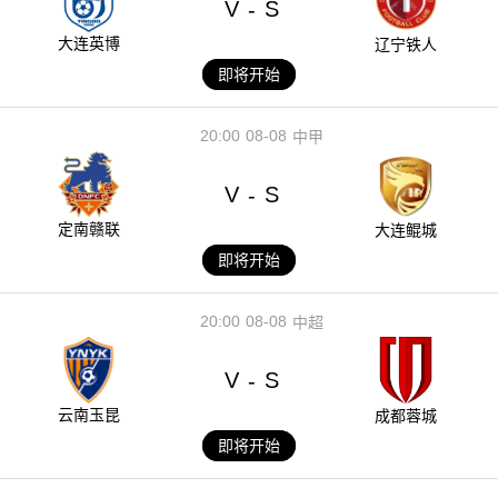
V
S
-
大连英博
辽宁铁人
即将开始
20:00
08-08
中甲
V
S
-
定南赣联
大连鲲城
即将开始
20:00
08-08
中超
V
S
-
云南玉昆
成都蓉城
即将开始