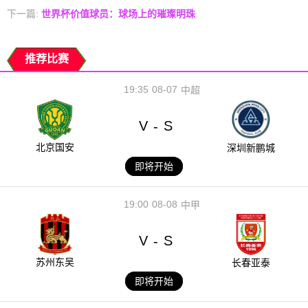
下一篇:
世界杯价值球员：球场上的璀璨明珠
推荐比赛
19:35
08-07
中超
V
S
-
北京国安
深圳新鹏城
即将开始
19:00
08-08
中甲
V
S
-
苏州东吴
长春亚泰
即将开始