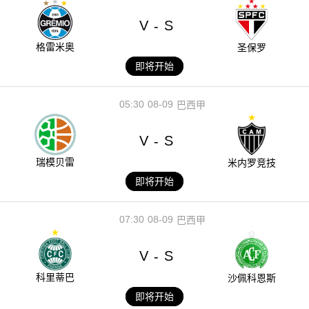
V
S
-
格雷米奥
圣保罗
即将开始
05:30
08-09
巴西甲
V
S
-
瑞模贝雷
米内罗竞技
即将开始
07:30
08-09
巴西甲
V
S
-
科里蒂巴
沙佩科恩斯
即将开始