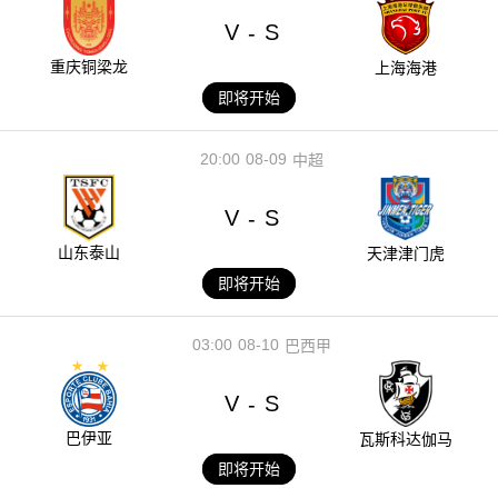
V
S
-
重庆铜梁龙
上海海港
即将开始
20:00
08-09
中超
V
S
-
山东泰山
天津津门虎
即将开始
03:00
08-10
巴西甲
V
S
-
巴伊亚
瓦斯科达伽马
即将开始