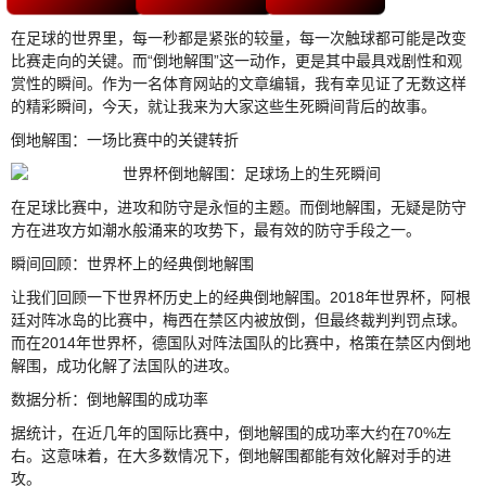
在足球的世界里，每一秒都是紧张的较量，每一次触球都可能是改变
比赛走向的关键。而“倒地解围”这一动作，更是其中最具戏剧性和观
赏性的瞬间。作为一名体育网站的文章编辑，我有幸见证了无数这样
的精彩瞬间，今天，就让我来为大家这些生死瞬间背后的故事。
倒地解围：一场比赛中的关键转折
在足球比赛中，进攻和防守是永恒的主题。而倒地解围，无疑是防守
方在进攻方如潮水般涌来的攻势下，最有效的防守手段之一。
瞬间回顾：世界杯上的经典倒地解围
让我们回顾一下世界杯历史上的经典倒地解围。2018年世界杯，阿根
廷对阵冰岛的比赛中，梅西在禁区内被放倒，但最终裁判判罚点球。
而在2014年世界杯，德国队对阵法国队的比赛中，格策在禁区内倒地
解围，成功化解了法国队的进攻。
数据分析：倒地解围的成功率
据统计，在近几年的国际比赛中，倒地解围的成功率大约在70%左
右。这意味着，在大多数情况下，倒地解围都能有效化解对手的进
攻。