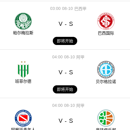
03:00
08-10
巴西甲
V
S
-
帕尔梅拉斯
巴西国际
即将开始
04:00
08-10
阿甲
V
S
-
班菲尔德
贝尔格拉诺
即将开始
04:00
08-10
阿甲
V
S
-
阿根廷青年人
竞技俱乐部