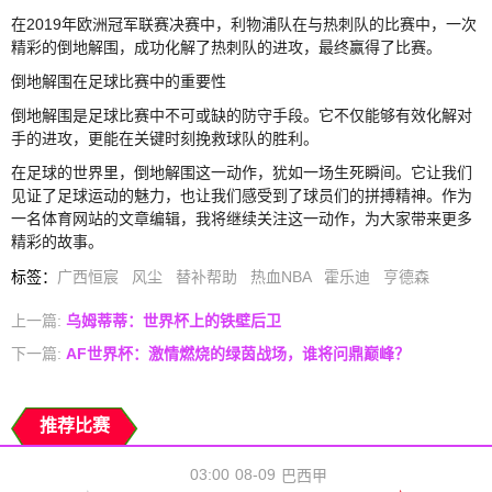
在2019年欧洲冠军联赛决赛中，利物浦队在与热刺队的比赛中，一次
精彩的倒地解围，成功化解了热刺队的进攻，最终赢得了比赛。
倒地解围在足球比赛中的重要性
倒地解围是足球比赛中不可或缺的防守手段。它不仅能够有效化解对
手的进攻，更能在关键时刻挽救球队的胜利。
在足球的世界里，倒地解围这一动作，犹如一场生死瞬间。它让我们
见证了足球运动的魅力，也让我们感受到了球员们的拼搏精神。作为
一名体育网站的文章编辑，我将继续关注这一动作，为大家带来更多
精彩的故事。
标签
：
广西恒宸
风尘
替补帮助
热血NBA
霍乐迪
亨德森
上一篇:
乌姆蒂蒂：世界杯上的铁壁后卫
下一篇:
AF世界杯：激情燃烧的绿茵战场，谁将问鼎巅峰？
推荐比赛
03:00
08-09
巴西甲