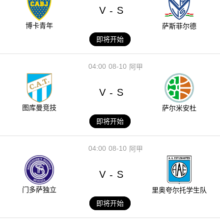
V
S
-
博卡青年
萨斯菲尔德
即将开始
04:00
08-10
阿甲
V
S
-
图库曼竞技
萨尔米安杜
即将开始
04:00
08-10
阿甲
V
S
-
门多萨独立
里奥夸尔托学生队
即将开始