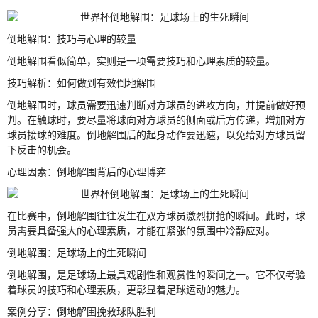
倒地解围：技巧与心理的较量
倒地解围看似简单，实则是一项需要技巧和心理素质的较量。
技巧解析：如何做到有效倒地解围
倒地解围时，球员需要迅速判断对方球员的进攻方向，并提前做好预
判。在触球时，要尽量将球向对方球员的侧面或后方传递，增加对方
球员接球的难度。倒地解围后的起身动作要迅速，以免给对方球员留
下反击的机会。
心理因素：倒地解围背后的心理博弈
在比赛中，倒地解围往往发生在双方球员激烈拼抢的瞬间。此时，球
员需要具备强大的心理素质，才能在紧张的氛围中冷静应对。
倒地解围：足球场上的生死瞬间
倒地解围，是足球场上最具戏剧性和观赏性的瞬间之一。它不仅考验
着球员的技巧和心理素质，更彰显着足球运动的魅力。
案例分享：倒地解围挽救球队胜利