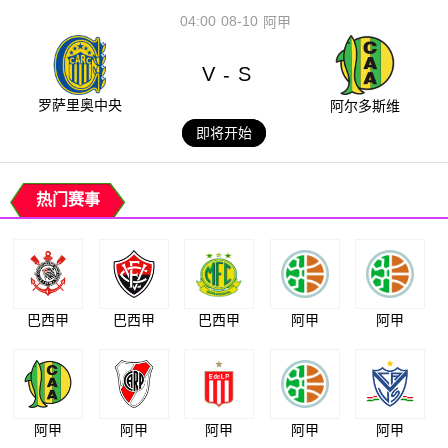
04:00
08-10
阿甲
V
S
-
罗萨里奥中央
阿尔多斯维
即将开始
热门赛事
巴西甲
巴西甲
巴西甲
阿甲
阿甲
阿甲
阿甲
阿甲
阿甲
阿甲