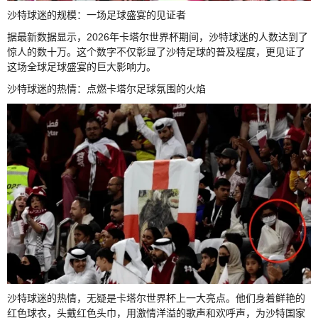
沙特球迷的规模：一场足球盛宴的见证者
据最新数据显示，2026年卡塔尔世界杯期间，沙特球迷的人数达到了
惊人的数十万。这个数字不仅彰显了沙特足球的普及程度，更见证了
这场全球足球盛宴的巨大影响力。
沙特球迷的热情：点燃卡塔尔足球氛围的火焰
沙特球迷的热情，无疑是卡塔尔世界杯上一大亮点。他们身着鲜艳的
红色球衣，头戴红色头巾，用激情洋溢的歌声和欢呼声，为沙特国家