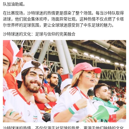
队加油助威。
在比赛现场，沙特球迷的热情更是感染了整个场馆。每当沙特队取得
进球，他们就会集体欢呼，场面异常壮观。这种热情不仅点燃了卡塔
尔世界杯的足球氛围，更让全球球迷感受到了中东足球的魅力。
沙特球迷的文化：足球与信仰的完美融合
沙特球迷的热情，不仅仅源于对足球的热爱，更源于他们独特的文化