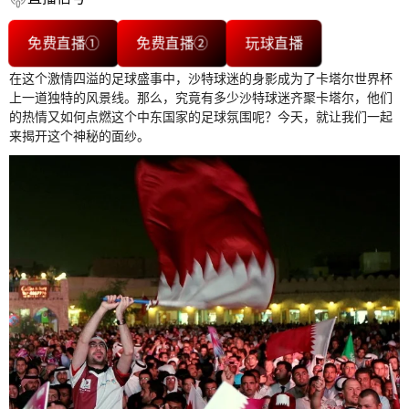
免费直播①
免费直播②
玩球直播
在这个激情四溢的足球盛事中，沙特球迷的身影成为了卡塔尔世界杯
上一道独特的风景线。那么，究竟有多少沙特球迷齐聚卡塔尔，他们
的热情又如何点燃这个中东国家的足球氛围呢？今天，就让我们一起
来揭开这个神秘的面纱。