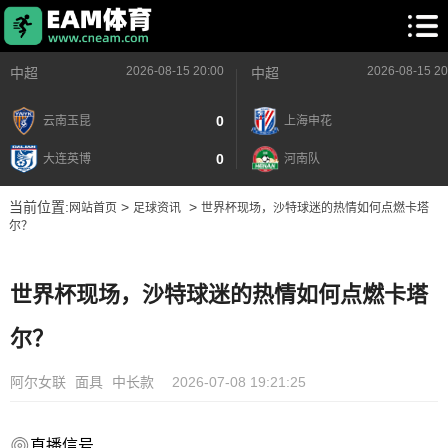
2026-08-15 20:00
2026-08-15 20
中超
中超
0
云南玉昆
上海申花
0
大连英博
河南队
当前位置:
>
>
网站首页
足球资讯
世界杯现场，沙特球迷的热情如何点燃卡塔
尔？
世界杯现场，沙特球迷的热情如何点燃卡塔
尔？
阿尔女联
面具
中长款
2026-07-08 19:21:25
直播信号