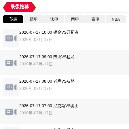
录像推荐
英超
德甲
法甲
西甲
意甲
NBA
2026-07-17 10:00 掘金VS开拓者
2026年-07月-17日
2026-07-17 09:00 热火VS猛龙
2026年-07月-17日
2026-07-17 08:00 老鹰VS灰熊
2026年-07月-17日
2026-07-17 07:00 尼克斯VS勇士
2026年-07月-17日