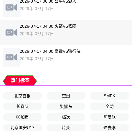
2026-07-17 06:00 公牛VS湖人
2026年-07月-17日
2026-07-17 04:30 火箭VS篮网
2026年-07月-17日
2026-07-17 04:00 雷霆VS独行侠
2026年-07月-17日
热门标签
北京首钢
空姐
SMFK
长春队
樊振东
全防
00加币
档次
阿曼联
北京国安U17
片头
达麦李