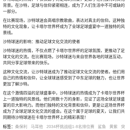
背景。在沙特，足球与信仰紧密相连，成为了人们生活中不可或缺的
一部分。
在比赛现场，沙特球迷会高唱宗教歌曲，表达对真主的信仰。这种独
特的文化现象，让卡塔尔世界杯成为了全球足球盛宴中一道独特的风
景线。
沙特球迷的影响：推动足球文化交流的使者
沙特球迷的热情，不仅点燃了卡塔尔世界杯的足球氛围，更推动了足
球文化的交流。在比赛现场，沙特球迷与来自世界各地的球迷互动，
共同分享足球带来的快乐。
这种文化交流，让沙特球迷成为了推动足球文化交流的使者。他们用
自己的热情和信仰，让全球球迷感受到了中东足球的魅力，也让世界
更加了解沙特。
在这个激情四溢的足球盛事中，沙特球迷的热情成为了卡塔尔世界杯
上一道独特的风景线。他们用数十万的身影，见证了这场全球足球盛
宴的巨大影响力。而他们独特的文化背景和信仰，更是让这场世界杯
成为了全球足球文化交流的盛会。在这个属于足球的夏天，让我们共
同期待沙特球迷在卡塔尔世界杯上的精彩表现！
标签
：
桑保利
马耳他
2034杯挑战组1-8名排位赛
鲨鱼
黄紫
突