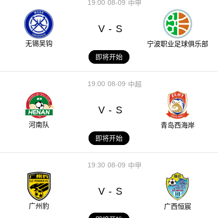
19:00
08-09
中甲
V
S
-
无锡吴钩
宁波职业足球俱乐部
即将开始
19:00
08-09
中超
V
S
-
河南队
青岛西海岸
即将开始
19:30
08-09
中甲
V
S
-
广州豹
广西恒宸