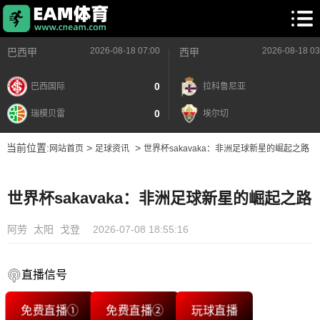
2026-08-18 07:00
2026-08-18 03
巴西甲
西甲
0
巴西国际
拉科鲁尼亚
0
瑞模贝雷
埃尔切
当前位置:
>
>
网站首页
足球资讯
世界杯sakavaka：非洲足球新星的崛起之路
世界杯sakavaka：非洲足球新星的崛起之路
阿劳
太阳
戈登
2026-07-08 18:55:16
直播信号
免费直播①
免费直播②
玩球直播