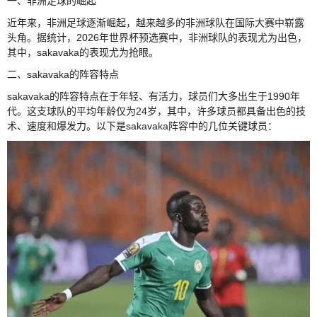
一、非洲足球的崛起
近年来，非洲足球逐渐崛起，越来越多的非洲球队在国际大赛中崭露
头角。据统计，2026年世界杯预选赛中，非洲球队的表现尤为出色，
其中，sakavaka的表现尤为抢眼。
二、sakavaka的阵容特点
sakavaka的阵容特点在于年轻、有活力，球员们大多出生于1990年
代。这支球队的平均年龄仅为24岁，其中，许多球员都具备出色的技
术、速度和爆发力。以下是sakavaka阵容中的几位关键球员：