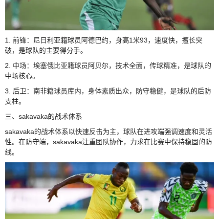
1. 前锋：尼日利亚籍球员阿德巴约，身高1米93，速度快，擅长突
破，是球队的主要得分手。
2. 中场：埃塞俄比亚籍球员阿贝尔，技术全面，传球精准，是球队的
中场核心。
3. 后卫：南非籍球员库内，身体素质出众，防守稳健，是球队的后防
支柱。
三、sakavaka的战术体系
sakavaka的战术体系以快速反击为主，球队在进攻端强调速度和灵活
性。在防守端，sakavaka注重团队协作，力求在比赛中保持稳固的防
线。