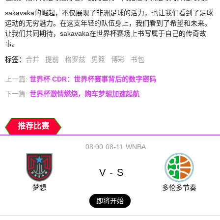
sakavaka的崛起，不仅展现了非洲足球的活力，也让我们看到了足球
运动的无穷魅力。在这支年轻的队伍身上，我们看到了希望和未来。
让我们共同期待，sakavaka在世界杯赛场上书写属于自己的传奇故
事。
标签
：
合并
提前
格罗兹
男篮
博彩
书包
上一篇:
世界杯 CDR：世界杯赛事背后的数字密码
下一篇:
世界杯激情燃烧，购车梦想加速起航
推荐比赛
08:00
08-11
WNBA
V
S
-
梦想
多伦多节奏
即将开始