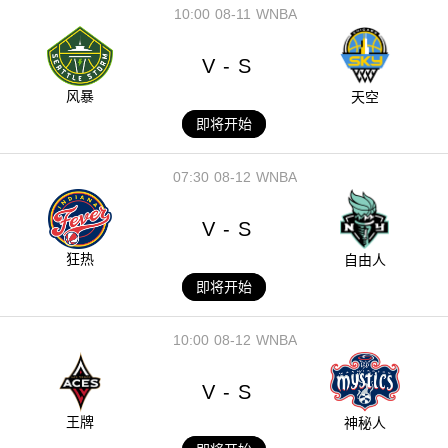
10:00
08-11
WNBA
V
S
-
风暴
天空
即将开始
07:30
08-12
WNBA
V
S
-
狂热
自由人
即将开始
10:00
08-12
WNBA
V
S
-
王牌
神秘人