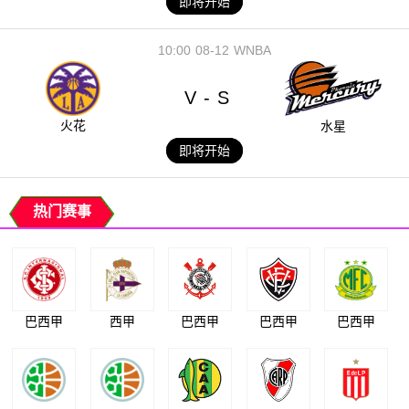
即将开始
10:00
08-12
WNBA
V
S
-
火花
水星
即将开始
热门赛事
巴西甲
西甲
巴西甲
巴西甲
巴西甲