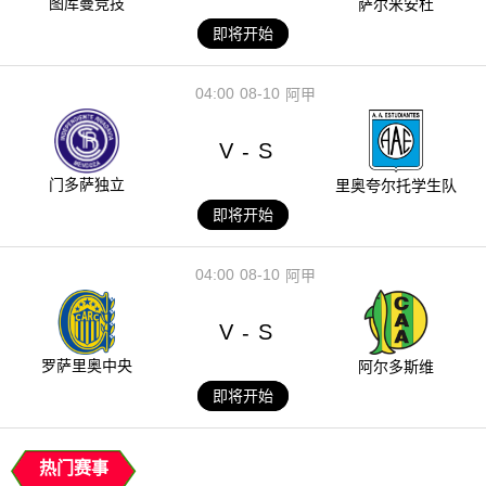
图库曼竞技
萨尔米安杜
即将开始
04:00
08-10
阿甲
V
S
-
门多萨独立
里奥夸尔托学生队
即将开始
04:00
08-10
阿甲
V
S
-
罗萨里奥中央
阿尔多斯维
即将开始
热门赛事