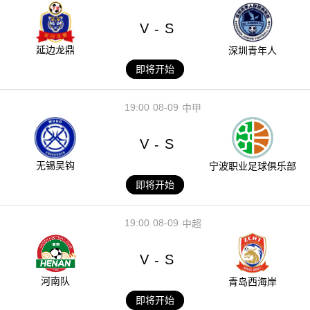
V
S
-
延边龙鼎
深圳青年人
即将开始
19:00
08-09
中甲
V
S
-
无锡吴钩
宁波职业足球俱乐部
即将开始
19:00
08-09
中超
V
S
-
河南队
青岛西海岸
即将开始