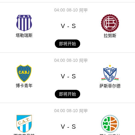
04:00
08-10
阿甲
V
S
-
塔勒瑞斯
拉努斯
即将开始
04:00
08-10
阿甲
V
S
-
博卡青年
萨斯菲尔德
即将开始
04:00
08-10
阿甲
V
S
-