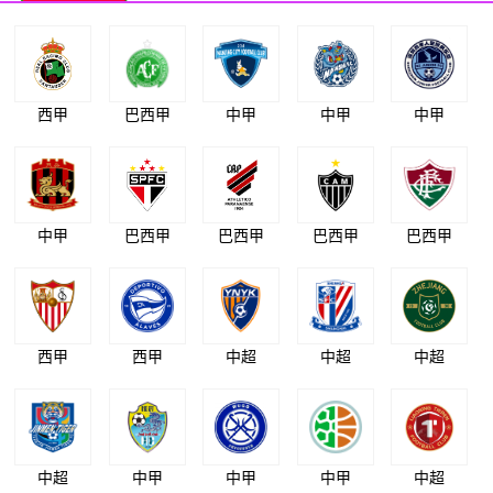
西甲
巴西甲
中甲
中甲
中甲
中甲
巴西甲
巴西甲
巴西甲
巴西甲
西甲
西甲
中超
中超
中超
中超
中甲
中甲
中甲
中超