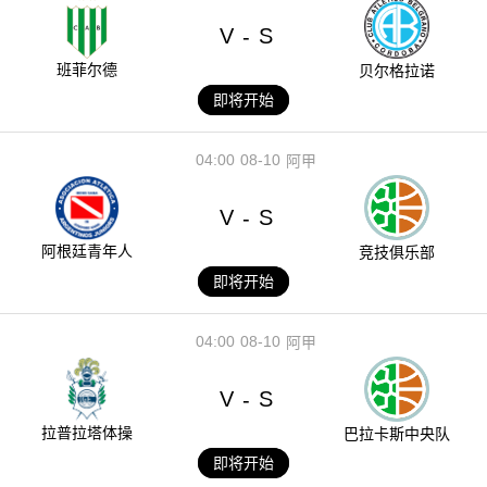
V
S
-
班菲尔德
贝尔格拉诺
即将开始
04:00
08-10
阿甲
V
S
-
阿根廷青年人
竞技俱乐部
即将开始
04:00
08-10
阿甲
V
S
-
拉普拉塔体操
巴拉卡斯中央队
即将开始