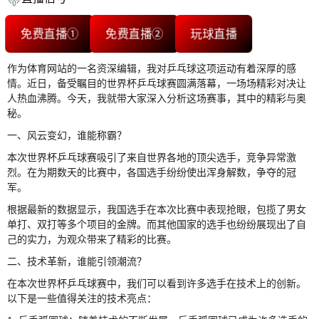
免费直播①
免费直播②
玩球直播
作为体育网站的一名资深编辑，我对乒乓球这项运动有着深厚的感
情。近日，备受瞩目的世界杯乒乓球赛圆满落幕，一场场精彩对决让
人热血沸腾。今天，我就带大家深入分析这场赛事，其中的精彩与奥
秘。
一、风云变幻，谁能称霸？
本次世界杯乒乓球赛吸引了来自世界各地的顶尖选手，竞争异常激
烈。在为期数天的比赛中，各国选手纷纷使出浑身解数，争夺的冠
军。
根据最新的数据显示，我国选手在本次比赛中表现抢眼，包揽了男女
单打、双打等多个项目的金牌。而其他国家的选手也纷纷展现出了自
己的实力，为观众带来了精彩的比赛。
二、技术革新，谁能引领潮流？
在本次世界杯乒乓球赛中，我们可以看到许多选手在技术上的创新。
以下是一些值得关注的技术亮点：