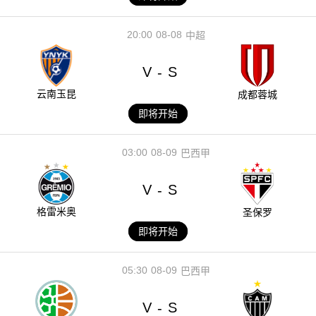
20:00
08-08
中超
V
S
-
云南玉昆
成都蓉城
即将开始
03:00
08-09
巴西甲
V
S
-
格雷米奥
圣保罗
即将开始
05:30
08-09
巴西甲
V
S
-