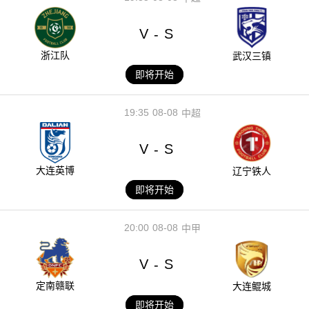
V
S
-
浙江队
武汉三镇
即将开始
19:35
08-08
中超
V
S
-
大连英博
辽宁铁人
即将开始
20:00
08-08
中甲
V
S
-
定南赣联
大连鲲城
即将开始