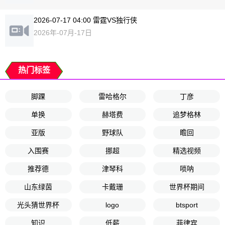
2026-07-17 04:00 雷霆VS独行侠
2026年-07月-17日
热门标签
脚踝
雷哈格尔
丁彦
单换
赫塔费
追梦格林
亚版
野球队
瞻回
入围赛
挪超
精选视频
推荐德
津琴科
唢呐
山东绿茵
卡戴珊
世界杯期间
光头猜世界杯
logo
btsport
知识
低薪
菲律宾