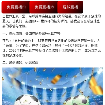
免费直播①
免费直播②
玩球直播
当世界汇聚一堂，足球成为连接五湖四海的纽带。在这个属于足球的
夏天，让我们一起回顾Fox世界杯的精彩瞬间，感受这场全球足球盛
宴的激情与荣耀。
一、烽火燃情，各国球队齐聚Fox世界杯
在Fox世界杯的舞台上，32支来自世界各地的顶级球队齐聚一堂，为
了荣誉、为了梦想，在这片绿茵场上展开了一场场激烈角逐。据统
计，2026年的Fox世界杯吸引了全球数十亿球迷的目光，成为当之无
愧的足球盛宴。
二、烽烟四起，进球如雨