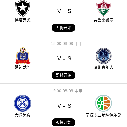
V
S
-
博塔弗戈
弗鲁米嫩塞
即将开始
18:00
08-09
中甲
V
S
-
延边龙鼎
深圳青年人
即将开始
19:00
08-09
中甲
V
S
-
无锡吴钩
宁波职业足球俱乐部
即将开始