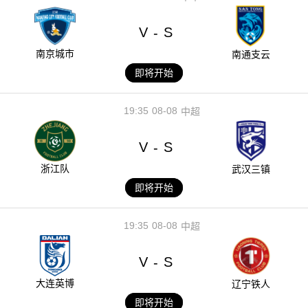
V
S
-
南京城市
南通支云
即将开始
19:35
08-08
中超
V
S
-
浙江队
武汉三镇
即将开始
19:35
08-08
中超
V
S
-
大连英博
辽宁铁人
即将开始