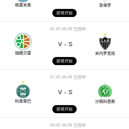
格雷米奥
圣保罗
即将开始
05:30
08-09
巴西甲
V
S
-
瑞模贝雷
米内罗竞技
即将开始
07:30
08-09
巴西甲
V
S
-
科里蒂巴
沙佩科恩斯
即将开始
08:00
08-09
巴西甲