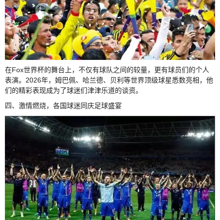
在Fox世界杯的舞台上，不仅有球队之间的较量，更有球员们的个人
表演。2026年，姆巴佩、哈兰德、贝利等世界顶级球星悉数亮相，他
们的精彩表现成为了球迷们津津乐道的谈资。
四、激情燃烧，各国球迷同庆足球盛宴