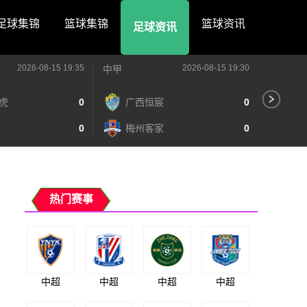
足球集锦
篮球集锦
篮球资讯
足球资讯
2026-08-15 19:35
2026-08-15 19:30
中甲
中甲
虎
0
广西恒宸
0
无
0
梅州客家
0
广
热门赛事
中超
中超
中超
中超