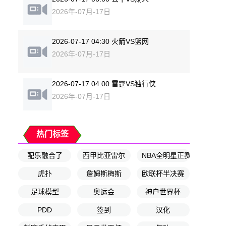
2026年-07月-17日
2026-07-17 04:30 火箭VS篮网
2026年-07月-17日
2026-07-17 04:00 雷霆VS独行侠
2026年-07月-17日
热门标签
配乐融合了
西甲比亚雷尔
NBA全明星正赛决赛
虎扑
詹姆斯梅斯
欧联杯半决赛
足球模型
奥运会
神户世界杯
PDD
签到
汉化