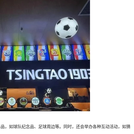
商品，如球队纪念品、足球周边等。同时，还会举办各种互动活动，如猜