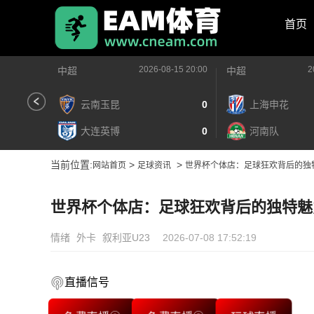
首页
2026-08-15 20:00
2
中超
中超
云南玉昆
0
上海申花
大连英博
0
河南队
当前位置:
>
>
网站首页
足球资讯
世界杯个体店：足球狂欢背后的独
世界杯个体店：足球狂欢背后的独特魅
情绪
外卡
叙利亚U23
2026-07-08 17:52:19
直播信号