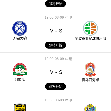
即将开始
19:00
08-09
中甲
V
S
-
无锡吴钩
宁波职业足球俱乐部
即将开始
19:00
08-09
中超
V
S
-
河南队
青岛西海岸
即将开始
19:30
08-09
中甲