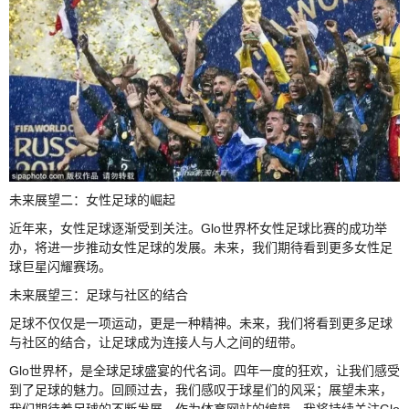
未来展望二：女性足球的崛起
近年来，女性足球逐渐受到关注。Glo世界杯女性足球比赛的成功举
办，将进一步推动女性足球的发展。未来，我们期待看到更多女性足
球巨星闪耀赛场。
未来展望三：足球与社区的结合
足球不仅仅是一项运动，更是一种精神。未来，我们将看到更多足球
与社区的结合，让足球成为连接人与人之间的纽带。
Glo世界杯，是全球足球盛宴的代名词。四年一度的狂欢，让我们感受
到了足球的魅力。回顾过去，我们感叹于球星们的风采；展望未来，