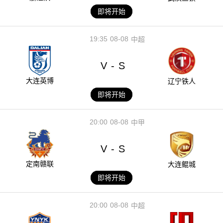
即将开始
19:35
08-08
中超
V
S
-
大连英博
辽宁铁人
即将开始
20:00
08-08
中甲
V
S
-
定南赣联
大连鲲城
即将开始
20:00
08-08
中超