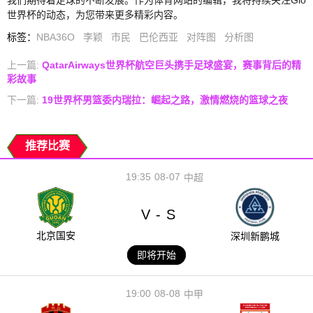
我们期待着足球的不断发展。作为体育网站的编辑，我将持续关注Glo
世界杯的动态，为您带来更多精彩内容。
标签
：
NBA36O
李颖
市民
巴伦西亚
对阵图
分析图
上一篇:
QatarAirways世界杯航空巨头携手足球盛宴，赛事背后的精
彩故事
下一篇:
19世界杯男篮委内瑞拉：崛起之路，激情燃烧的篮球之夜
推荐比赛
19:35
08-07
中超
V
S
-
北京国安
深圳新鹏城
即将开始
19:00
08-08
中甲