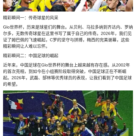
精彩瞬间一：传奇球星的风采
Glo世界杯，历来是球星们的舞台。从贝利、马拉多纳到齐达内、罗纳
尔多，无数传奇球星在这里书写了属于自己的传奇。2026年，我们见
证了姆巴佩的飞速崛起，C罗的坚守与拼搏，梅西的完美谢幕，这些
精彩瞬间让人难以忘怀。
精彩瞬间二：中国足球的崛起
近年来，中国足球在Glo世界杯的舞台上越来越有存在感。从2002年
的首次亮相，到如今在小组赛阶段取得突破，中国足球正在不断崛
起。2026年，武磊、郜林等优秀球员的表现，让我们看到了中国足球
的希望。