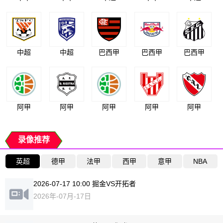
中超
中超
巴西甲
巴西甲
巴西甲
阿甲
阿甲
阿甲
阿甲
阿甲
录像推荐
英超
德甲
法甲
西甲
意甲
NBA
2026-07-17 10:00 掘金VS开拓者
2026年-07月-17日