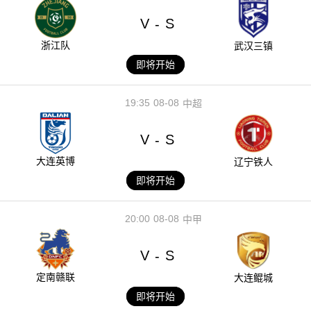
V
S
-
浙江队
武汉三镇
即将开始
19:35
08-08
中超
V
S
-
大连英博
辽宁铁人
即将开始
20:00
08-08
中甲
V
S
-
定南赣联
大连鲲城
即将开始