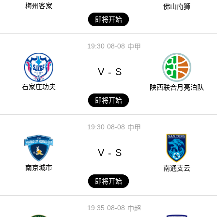
梅州客家
佛山南狮
即将开始
19:30
08-08
中甲
V
S
-
石家庄功夫
陕西联合月亮泊队
即将开始
19:30
08-08
中甲
V
S
-
南京城市
南通支云
即将开始
19:35
08-08
中超