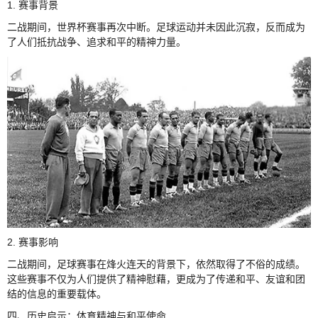
1. 赛事背景
二战期间，世界杯赛事再次中断。足球运动并未因此沉寂，反而成为
了人们抵抗战争、追求和平的精神力量。
2. 赛事影响
二战期间，足球赛事在烽火连天的背景下，依然取得了不俗的成绩。
这些赛事不仅为人们提供了精神慰藉，更成为了传递和平、友谊和团
结的信息的重要载体。
四、历史启示：体育精神与和平使命