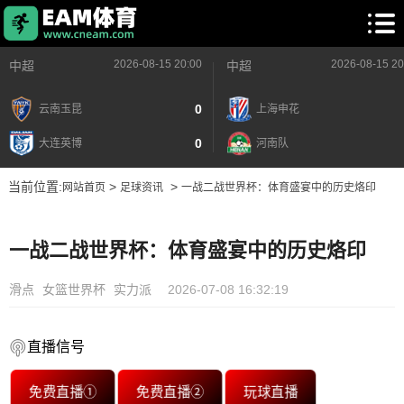
2026-08-15 20:00
2026-08-15 20
中超
中超
0
云南玉昆
上海申花
0
大连英博
河南队
当前位置:
>
>
网站首页
足球资讯
一战二战世界杯：体育盛宴中的历史烙印
一战二战世界杯：体育盛宴中的历史烙印
滑点
女篮世界杯
实力派
2026-07-08 16:32:19
直播信号
免费直播①
免费直播②
玩球直播