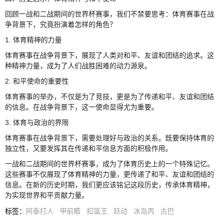
回顾一战和二战期间的世界杯赛事，我们不禁要思考：体育赛事在战
争背景下，究竟扮演着怎样的角色？
1. 体育精神的力量
体育赛事在战争背景下，展现了人类对和平、友谊和团结的追求。这
种精神力量，成为了人们战胜困难的动力源泉。
2. 和平使命的重要性
体育赛事的举办，不仅是为了竞技，更是为了传递和平、友谊和团结
的信息。在战争背景下，这一使命显得尤为重要。
3. 体育与政治的界限
体育赛事在战争背景下，需要处理好与政治的关系。既要保持体育的
独立性，又要发挥其在传递和平信息方面的积极作用。
一战和二战期间的世界杯赛事，成为了体育历史上的一个特殊记忆。
这些赛事不仅展现了体育精神的力量，更传递了和平、友谊和团结的
信息。在新的历史时期，我们更应该铭记这段历史，传承体育精神，
为实现世界和平贡献力量。
标签
：
阿泰打人
甲前瞻
扣篮王
跃动
冰岛丙
古巴