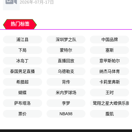
2026年-07月-17日
热门标签
浦江县
深圳梦之队
中国品牌
下局
蒙特尔
塞斯
冰岛丁
直播回放
意甲斯帕尔
泰国男足直播
乌德勒支
纳杰马体育
希腊超
背传
卡莉里弗斯
蝴蝶
米内罗球场
王时
萨布塔洛
李梦
鹭翔之星大嶝俱乐部
票价
NBA98
腹肌