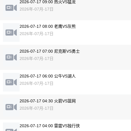
2026-07-17 09:00 热火VS猛龙
2026年-07月-17日
2026-07-17 08:00 老鹰VS灰熊
2026年-07月-17日
2026-07-17 07:00 尼克斯VS勇士
2026年-07月-17日
2026-07-17 06:00 公牛VS湖人
2026年-07月-17日
2026-07-17 04:30 火箭VS篮网
2026年-07月-17日
2026-07-17 04:00 雷霆VS独行侠