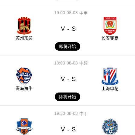
19:00
08-08
中甲
V
S
-
苏州东吴
长春亚泰
即将开始
19:00
08-08
中超
V
S
-
青岛海牛
上海申花
即将开始
19:30
08-08
中甲
V
S
-