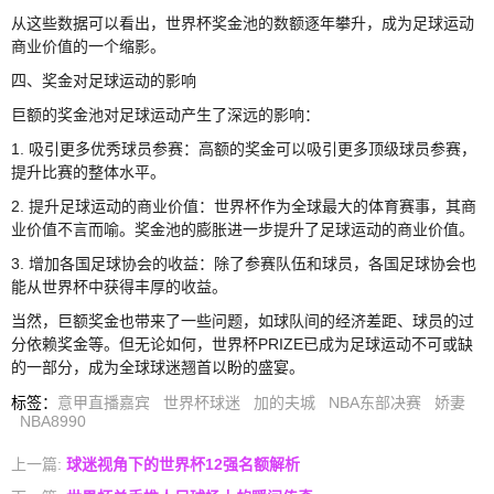
从这些数据可以看出，世界杯奖金池的数额逐年攀升，成为足球运动
商业价值的一个缩影。
四、奖金对足球运动的影响
巨额的奖金池对足球运动产生了深远的影响：
1. 吸引更多优秀球员参赛：高额的奖金可以吸引更多顶级球员参赛，
提升比赛的整体水平。
2. 提升足球运动的商业价值：世界杯作为全球最大的体育赛事，其商
业价值不言而喻。奖金池的膨胀进一步提升了足球运动的商业价值。
3. 增加各国足球协会的收益：除了参赛队伍和球员，各国足球协会也
能从世界杯中获得丰厚的收益。
当然，巨额奖金也带来了一些问题，如球队间的经济差距、球员的过
分依赖奖金等。但无论如何，世界杯PRIZE已成为足球运动不可或缺
的一部分，成为全球球迷翘首以盼的盛宴。
标签
：
意甲直播嘉宾
世界杯球迷
加的夫城
NBA东部决赛
娇妻
NBA8990
上一篇:
球迷视角下的世界杯12强名额解析