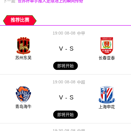
下一篇:
世界杯单手推人足球场上的瞬间传奇
推荐比赛
19:00
08-08
中甲
V
S
-
苏州东吴
长春亚泰
即将开始
19:00
08-08
中超
V
S
-
青岛海牛
上海申花
即将开始
19:30
08-08
中甲