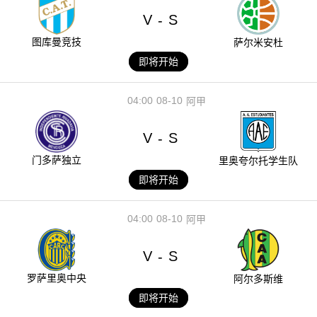
V
S
-
图库曼竞技
萨尔米安杜
即将开始
04:00
08-10
阿甲
V
S
-
门多萨独立
里奥夸尔托学生队
即将开始
04:00
08-10
阿甲
V
S
-
罗萨里奥中央
阿尔多斯维
即将开始