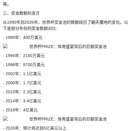
等。
三、奖金数额的变迁
从1990年到2026年，世界杯奖金池的数额经历了翻天覆地的变化。以
下是部分年份的奖金数额对比：
- 1990年：400万美元
- 1994年：2100万美元
- 1998年：8700万美元
- 2002年：1.1亿美元
- 2006年：1.7亿美元
- 2010年：2.3亿美元
- 2014年：3.4亿美元
- 2018年：4亿美元
- 2026年：预计将达到5亿美元以上