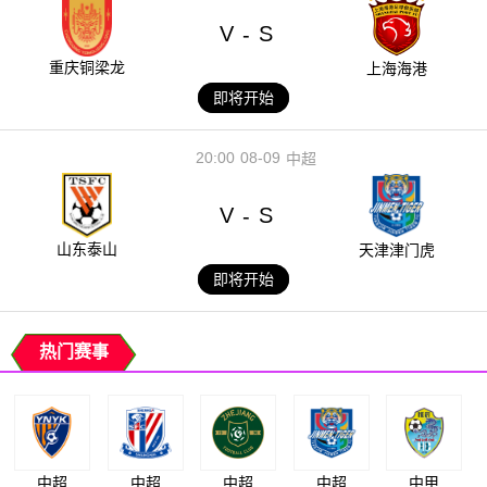
V
S
-
重庆铜梁龙
上海海港
即将开始
20:00
08-09
中超
V
S
-
山东泰山
天津津门虎
即将开始
热门赛事
中超
中超
中超
中超
中甲