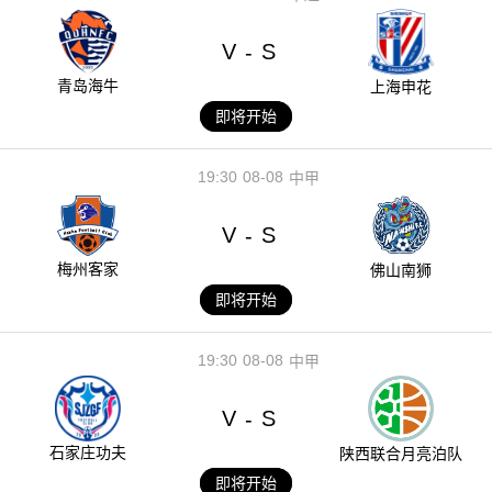
V
S
-
青岛海牛
上海申花
即将开始
19:30
08-08
中甲
V
S
-
梅州客家
佛山南狮
即将开始
19:30
08-08
中甲
V
S
-
石家庄功夫
陕西联合月亮泊队
即将开始