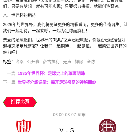
们，只要有梦想，就有可能实现；只要努力拼搏，就能创造奇迹。
八、世界杯的期待
2026年的世界杯，我们将见证更多的精彩瞬间，更多的传奇诞生。让
我们一起期待，一起欢呼，一起为足球而疯狂！
亲爱的足球迷们，世界杯的“咕咕”之声已经响起，你是否已经准备好
迎接这场足球盛宴？让我们一起期待，一起见证，一起感受世界杯的
魅力吧！
标签
：
洛桑
公开赛
萨古拉利
无声
禅房
全防
上一篇:
1935年世界杯：足球史上的璀璨明珠
下一篇:
世界杯介绍课堂：揭开足球盛宴的神秘面纱
推荐比赛
06:00
08-07
阿甲
V
S
-