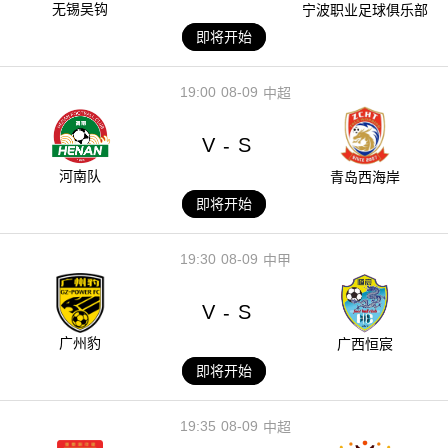
无锡吴钩
宁波职业足球俱乐部
即将开始
19:00
08-09
中超
V
S
-
河南队
青岛西海岸
即将开始
19:30
08-09
中甲
V
S
-
广州豹
广西恒宸
即将开始
19:35
08-09
中超