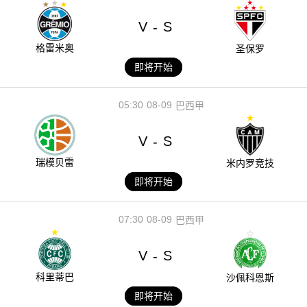
V
S
-
格雷米奥
圣保罗
即将开始
05:30
08-09
巴西甲
V
S
-
瑞模贝雷
米内罗竞技
即将开始
07:30
08-09
巴西甲
V
S
-
科里蒂巴
沙佩科恩斯
即将开始