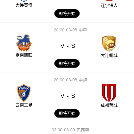
大连英博
辽宁铁人
即将开始
20:00
08-08
中甲
V
S
-
定南赣联
大连鲲城
即将开始
20:00
08-08
中超
V
S
-
云南玉昆
成都蓉城
即将开始
03:00
08-09
巴西甲