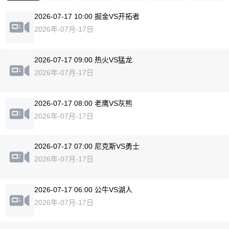
2026-07-17 10:00 掘金VS开拓者
2026年-07月-17日
2026-07-17 09:00 热火VS猛龙
2026年-07月-17日
2026-07-17 08:00 老鹰VS灰熊
2026年-07月-17日
2026-07-17 07:00 尼克斯VS勇士
2026年-07月-17日
2026-07-17 06:00 公牛VS湖人
2026年-07月-17日