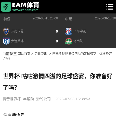
2026-08-15 20:00
2026-08-15 20
中超
中超
0
云南玉昆
上海申花
0
大连英博
河南队
当前位置:
>
>
网站首页
足球资讯
世界杯 咕咕激情四溢的足球盛宴，你准备好
了吗？
世界杯 咕咕激情四溢的足球盛宴，你准备好
了吗？
抖音世界杯
年帮助
游轮公司
2026-07-08 15:38:53
直播信号