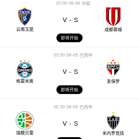
20:00
08-08
中超
V
S
-
云南玉昆
成都蓉城
即将开始
03:00
08-09
巴西甲
V
S
-
格雷米奥
圣保罗
即将开始
05:30
08-09
巴西甲
V
S
-
瑞模贝雷
米内罗竞技