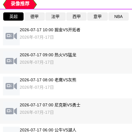
录像推荐
英超
德甲
法甲
西甲
意甲
NBA
2026-07-17 10:00 掘金VS开拓者
2026年-07月-17日
2026-07-17 09:00 热火VS猛龙
2026年-07月-17日
2026-07-17 08:00 老鹰VS灰熊
2026年-07月-17日
2026-07-17 07:00 尼克斯VS勇士
2026年-07月-17日
2026-07-17 06:00 公牛VS湖人