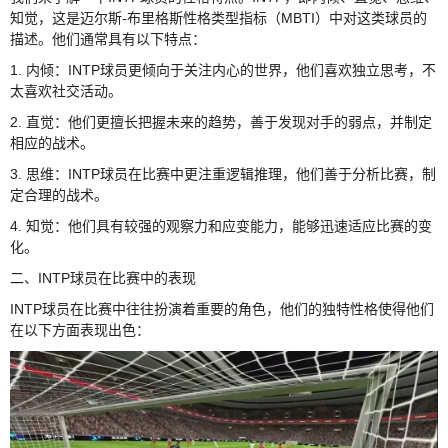
知觉，这是迈尔斯-布里格斯性格类型指标（MBTI）中对这类球员的
描述。他们通常具有以下特点：
1. 内倾：INTP球员更倾向于关注内心的世界，他们喜欢独立思考，不
太喜欢社交活动。
2. 直觉：他们更擅长把握未来的趋势，善于发现对手的弱点，并制定
相应的战术。
3. 思维：INTP球员在比赛中更注重逻辑推理，他们善于分析比赛，制
定合理的战术。
4. 知觉：他们具有较强的观察力和应变能力，能够迅速适应比赛的变
化。
二、INTP球员在比赛中的表现
INTP球员在比赛中往往扮演着重要的角色，他们的独特性格使得他们
在以下方面表现出色：