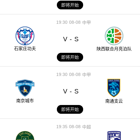
即将开始
19:30
08-08
中甲
V
S
-
石家庄功夫
陕西联合月亮泊队
即将开始
19:30
08-08
中甲
V
S
-
南京城市
南通支云
即将开始
19:35
08-08
中超