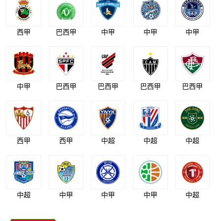
西甲
巴西甲
中甲
中甲
中甲
中甲
巴西甲
巴西甲
巴西甲
巴西甲
西甲
西甲
中超
中超
中超
中超
中甲
中甲
中甲
中超