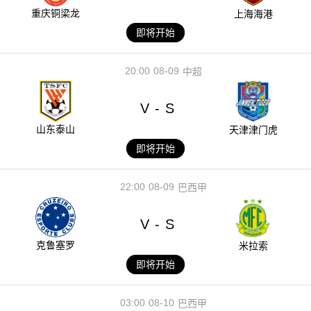
重庆铜梁龙
上海海港
即将开始
20:00
08-09
中超
V
S
-
山东泰山
天津津门虎
即将开始
22:00
08-09
巴西甲
V
S
-
克鲁塞罗
米拉索
即将开始
03:00
08-10
巴西甲