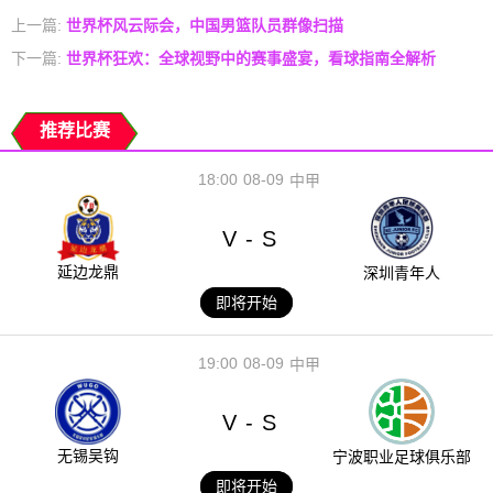
上一篇:
世界杯风云际会，中国男篮队员群像扫描
下一篇:
世界杯狂欢：全球视野中的赛事盛宴，看球指南全解析
推荐比赛
18:00
08-09
中甲
V
S
-
延边龙鼎
深圳青年人
即将开始
19:00
08-09
中甲
V
S
-
无锡吴钩
宁波职业足球俱乐部
即将开始