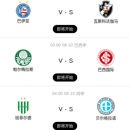
V
S
-
巴伊亚
瓦斯科达伽马
即将开始
03:00
08-10
巴西甲
V
S
-
帕尔梅拉斯
巴西国际
即将开始
04:00
08-10
阿甲
V
S
-
班菲尔德
贝尔格拉诺
即将开始