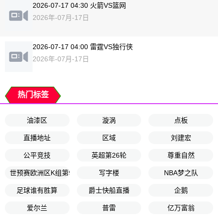
2026-07-17 04:30 火箭VS篮网
2026年-07月-17日
2026-07-17 04:00 雷霆VS独行侠
2026年-07月-17日
热门标签
油漆区
漩涡
点板
直播地址
区域
刘建宏
公平竞技
英超第26轮
尊重自然
世预赛欧洲区K组第9轮
写字楼
NBA梦之队
足球谁有胜算
爵士快船直播
企鹅
爱尔兰
普雷
亿万富翁