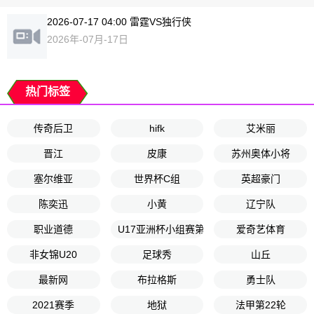
2026-07-17 04:00 雷霆VS独行侠
2026年-07月-17日
热门标签
传奇后卫
hifk
艾米丽
晋江
皮康
苏州奥体小将
塞尔维亚
世界杯C组
英超豪门
陈奕迅
小黄
辽宁队
职业道德
U17亚洲杯小组赛第2轮
爱奇艺体育
非女锦U20
足球秀
山丘
最新网
布拉格斯
勇士队
2021赛季
地狱
法甲第22轮