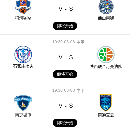
V
S
-
梅州客家
佛山南狮
即将开始
19:30
08-08
中甲
V
S
-
石家庄功夫
陕西联合月亮泊队
即将开始
19:30
08-08
中甲
V
S
-
南京城市
南通支云
即将开始