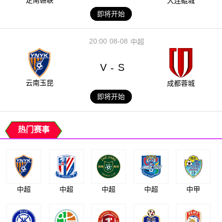
大连鲲城
即将开始
20:00
08-08
中超
V
S
-
云南玉昆
成都蓉城
即将开始
热门赛事
中超
中超
中超
中超
中甲