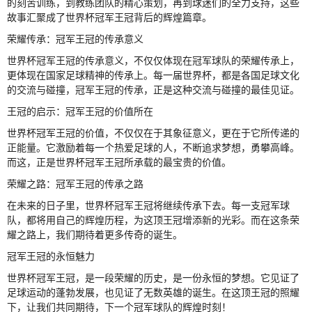
的刻苦训练，到教练团队的精心策划，再到球迷们的全力支持，这些
故事汇聚成了世界杯冠军王冠背后的辉煌篇章。
荣耀传承：冠军王冠的传承意义
世界杯冠军王冠的传承意义，不仅仅体现在冠军球队的荣耀传承上，
更体现在国家足球精神的传承上。每一届世界杯，都是各国足球文化
的交流与碰撞，冠军王冠的传承，正是这种交流与碰撞的最佳见证。
王冠的启示：冠军王冠的价值所在
世界杯冠军王冠的价值，不仅仅在于其象征意义，更在于它所传递的
正能量。它激励着每一个热爱足球的人，不断追求梦想，勇攀高峰。
而这，正是世界杯冠军王冠所承载的最宝贵的价值。
荣耀之路：冠军王冠的传承之路
在未来的日子里，世界杯冠军王冠将继续传承下去。每一支冠军球
队，都将用自己的辉煌历程，为这顶王冠增添新的光彩。而在这条荣
耀之路上，我们期待着更多传奇的诞生。
冠军王冠的永恒魅力
世界杯冠军王冠，是一段荣耀的历史，是一份永恒的梦想。它见证了
足球运动的蓬勃发展，也见证了无数英雄的诞生。在这顶王冠的照耀
下，让我们共同期待，下一个冠军球队的辉煌时刻！