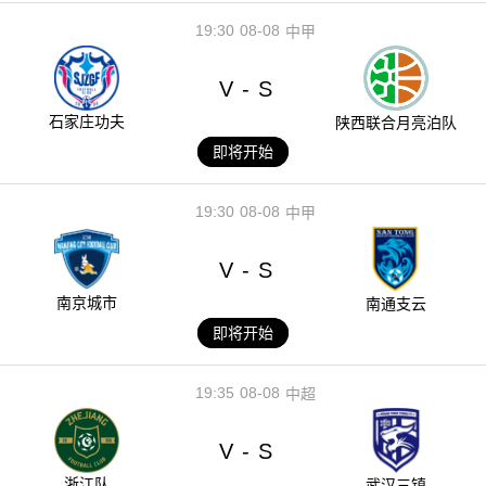
19:30
08-08
中甲
V
S
-
石家庄功夫
陕西联合月亮泊队
即将开始
19:30
08-08
中甲
V
S
-
南京城市
南通支云
即将开始
19:35
08-08
中超
V
S
-
浙江队
武汉三镇