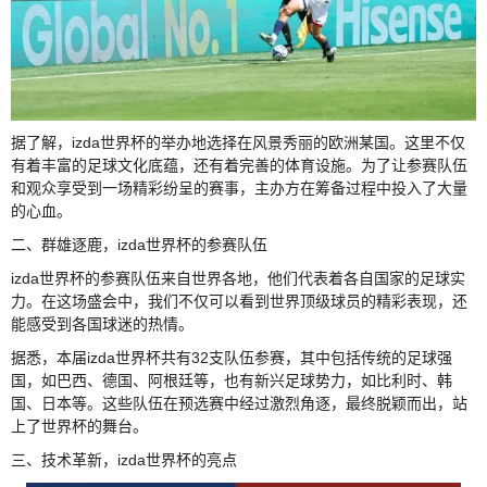
据了解，izda世界杯的举办地选择在风景秀丽的欧洲某国。这里不仅
有着丰富的足球文化底蕴，还有着完善的体育设施。为了让参赛队伍
和观众享受到一场精彩纷呈的赛事，主办方在筹备过程中投入了大量
的心血。
二、群雄逐鹿，izda世界杯的参赛队伍
izda世界杯的参赛队伍来自世界各地，他们代表着各自国家的足球实
力。在这场盛会中，我们不仅可以看到世界顶级球员的精彩表现，还
能感受到各国球迷的热情。
据悉，本届izda世界杯共有32支队伍参赛，其中包括传统的足球强
国，如巴西、德国、阿根廷等，也有新兴足球势力，如比利时、韩
国、日本等。这些队伍在预选赛中经过激烈角逐，最终脱颖而出，站
上了世界杯的舞台。
三、技术革新，izda世界杯的亮点