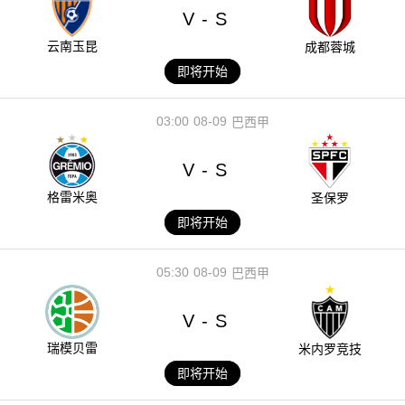
V
S
-
云南玉昆
成都蓉城
即将开始
03:00
08-09
巴西甲
V
S
-
格雷米奥
圣保罗
即将开始
05:30
08-09
巴西甲
V
S
-
瑞模贝雷
米内罗竞技
即将开始