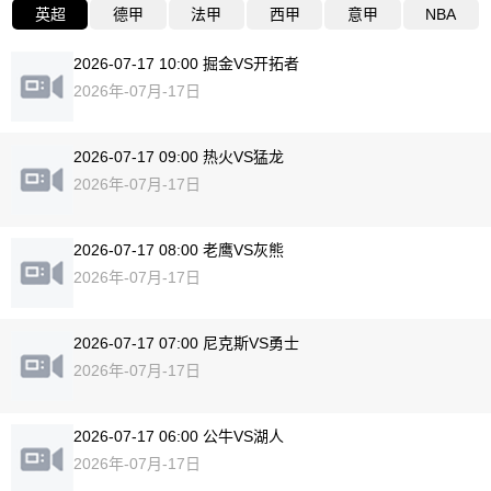
英超
德甲
法甲
西甲
意甲
NBA
2026-07-17 10:00 掘金VS开拓者
2026年-07月-17日
2026-07-17 09:00 热火VS猛龙
2026年-07月-17日
2026-07-17 08:00 老鹰VS灰熊
2026年-07月-17日
2026-07-17 07:00 尼克斯VS勇士
2026年-07月-17日
2026-07-17 06:00 公牛VS湖人
2026年-07月-17日