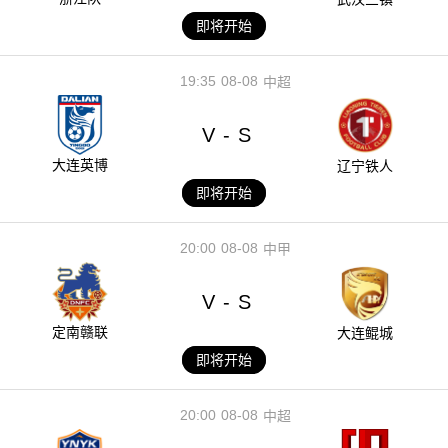
即将开始
19:35
08-08
中超
V
S
-
大连英博
辽宁铁人
即将开始
20:00
08-08
中甲
V
S
-
定南赣联
大连鲲城
即将开始
20:00
08-08
中超