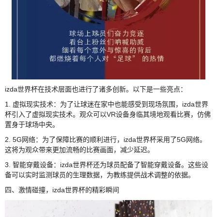
izda世界杯在技术层面也进行了诸多创新。以下是一些亮点：
1. 虚拟现实技术：为了让球迷在家中也能感受到现场氛围，izda世界
杯引入了虚拟现实技术。观众可以VR设备身临其境地观看比赛，仿佛
置身于球场中央。
2. 5G网络：为了保障比赛的顺利进行，izda世界杯采用了5G网络。
这将为观众带来更加流畅的比赛画面，减少延迟。
3. 智能穿戴设备：izda世界杯还为球员配备了智能穿戴设备。这些设
备可以实时监测球员的生理数据，为教练提供战术调整的依据。
四、激情碰撞，izda世界杯的精彩瞬间