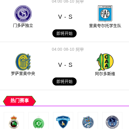
04:00
08-10
阿甲
V
S
-
门多萨独立
里奥夸尔托学生队
即将开始
04:00
08-10
阿甲
V
S
-
罗萨里奥中央
阿尔多斯维
即将开始
热门赛事