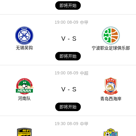
即将开始
19:00
08-09
中甲
V
S
-
无锡吴钩
宁波职业足球俱乐部
即将开始
19:00
08-09
中超
V
S
-
河南队
青岛西海岸
即将开始
19:30
08-09
中甲