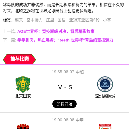
冰岛队的成功并非偶然，而是长期积累和努力的结果。相信在不久的
将来，北欧之狮将在世界足球舞台上创造更多辉煌。
标签
：
劈叉
空中接力
庄里
国语
亚冠东亚区第6轮
小宇
上一篇:
AOE世界杯：竞技巅峰对决，背后精彩故事
下一篇:
拳拳到肉，热血沸腾：“teeth 世界杯”背后的竞技魅力
推荐比赛
19:35
08-07
中超
V
S
-
北京国安
深圳新鹏城
即将开始
19:00
08-08
中甲