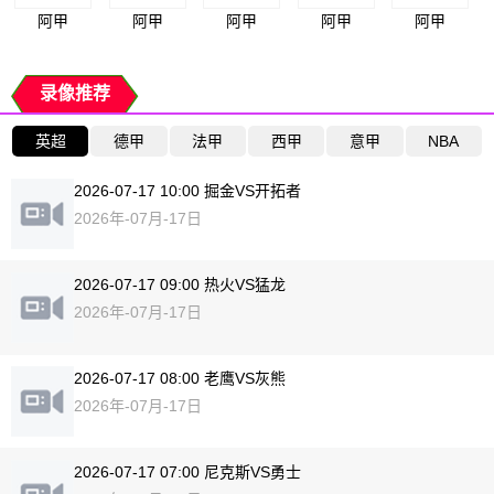
阿甲
阿甲
阿甲
阿甲
阿甲
录像推荐
英超
德甲
法甲
西甲
意甲
NBA
2026-07-17 10:00 掘金VS开拓者
2026年-07月-17日
2026-07-17 09:00 热火VS猛龙
2026年-07月-17日
2026-07-17 08:00 老鹰VS灰熊
2026年-07月-17日
2026-07-17 07:00 尼克斯VS勇士