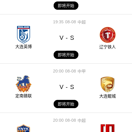
即将开始
19:35
08-08
中超
V
S
-
大连英博
辽宁铁人
即将开始
20:00
08-08
中甲
V
S
-
定南赣联
大连鲲城
即将开始
20:00
08-08
中超