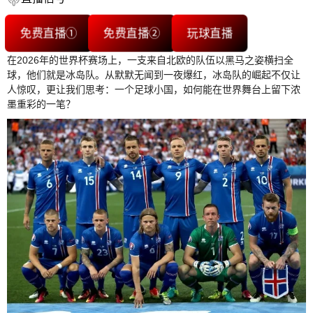
免费直播①
免费直播②
玩球直播
在2026年的世界杯赛场上，一支来自北欧的队伍以黑马之姿横扫全
球，他们就是冰岛队。从默默无闻到一夜爆红，冰岛队的崛起不仅让
人惊叹，更让我们思考：一个足球小国，如何能在世界舞台上留下浓
墨重彩的一笔？