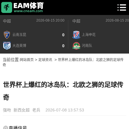
2026-08-15 20:00
2026-08-15 20
中超
中超
0
云南玉昆
上海申花
0
大连英博
河南队
当前位置:
>
>
网站首页
足球资讯
世界杯上爆红的冰岛队：北欧之狮的足球传
奇
世界杯上爆红的冰岛队：北欧之狮的足球传
奇
强吻
新西女超
老兵
2026-07-08 13:57:53
直播信号