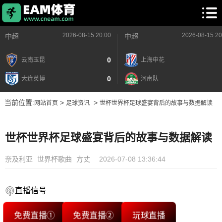
2026-08-15 20:00
2026-08-15 20
中超
中超
0
云南玉昆
上海申花
0
大连英博
河南队
当前位置:
>
>
网站首页
足球资讯
世杯世界杯足球盛宴背后的故事与数据解读
世杯世界杯足球盛宴背后的故事与数据解读
奈及利亚
世界杯歌曲
方丈
2026-07-08 13:36:44
直播信号
免费直播①
免费直播②
玩球直播