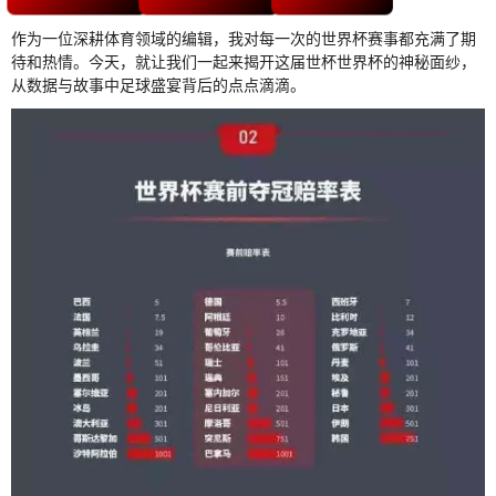
作为一位深耕体育领域的编辑，我对每一次的世界杯赛事都充满了期
待和热情。今天，就让我们一起来揭开这届世杯世界杯的神秘面纱，
从数据与故事中足球盛宴背后的点点滴滴。