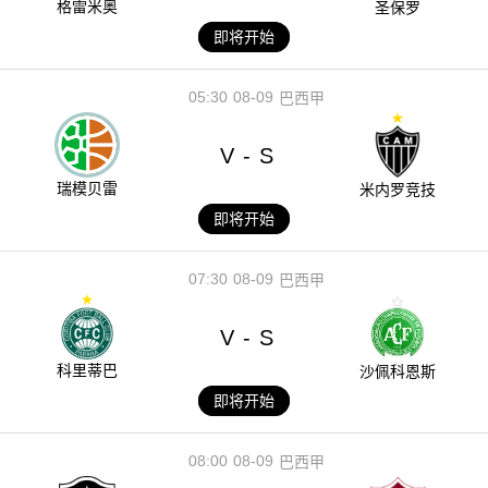
格雷米奥
圣保罗
即将开始
05:30
08-09
巴西甲
V
S
-
瑞模贝雷
米内罗竞技
即将开始
07:30
08-09
巴西甲
V
S
-
科里蒂巴
沙佩科恩斯
即将开始
08:00
08-09
巴西甲