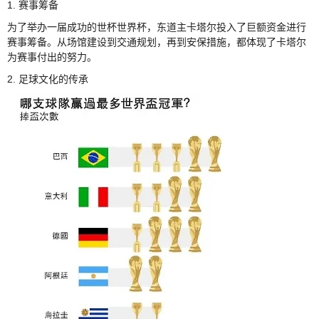
1. 赛事筹备
为了举办一届成功的世杯世界杯，东道主卡塔尔投入了巨额资金进行
赛事筹备。从场馆建设到交通规划，再到安保措施，都体现了卡塔尔
为赛事付出的努力。
2. 足球文化的传承