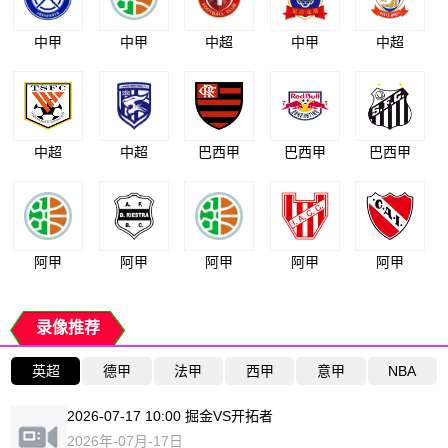
中甲
中甲
中超
中甲
中超
中超
中超
巴西甲
巴西甲
巴西甲
阿甲
阿甲
阿甲
阿甲
阿甲
录像推荐
英超
德甲
法甲
西甲
意甲
NBA
2026-07-17 10:00 掘金VS开拓者
2026年-07月-17日