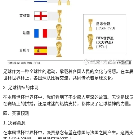
足球作为一种全球性的运动，承载着各国人民的文化与情感。在本届
世杯世界杯上，各国球队比赛交流，共同传承着足球文化。
3. 足球精神的体现
在本届世杯世界杯中，我们看到了不少感人至深的故事。无论是球员
在赛场上的拼搏，还是球迷的热情支持，都体现了足球精神的力量。
四、赛事预测
1. 决赛悬念
在本届世杯世界杯中，决赛悬念有望在德国与法国之间产生。这两支