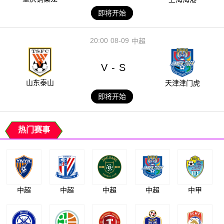
即将开始
20:00
08-09
中超
V
S
-
山东泰山
天津津门虎
即将开始
热门赛事
中超
中超
中超
中超
中甲