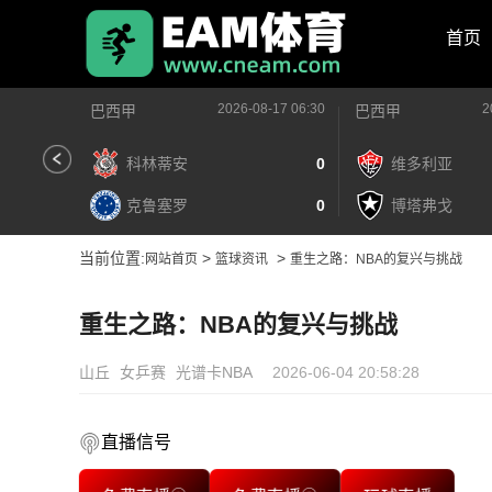
首页
2026-08-17 06:30
2
巴西甲
巴西甲
科林蒂安
0
维多利亚
克鲁塞罗
0
博塔弗戈
当前位置:
>
>
网站首页
篮球资讯
重生之路：NBA的复兴与挑战
重生之路：NBA的复兴与挑战
山丘
女乒赛
光谱卡NBA
2026-06-04 20:58:28
直播信号