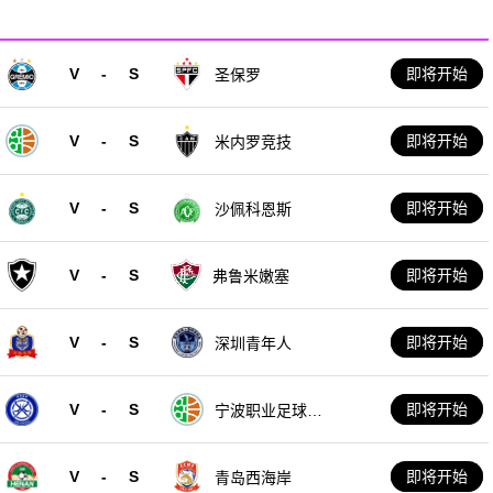
V
-
S
即将开始
圣保罗
V
-
S
即将开始
米内罗竞技
V
-
S
即将开始
沙佩科恩斯
V
-
S
即将开始
弗鲁米嫩塞
V
-
S
即将开始
深圳青年人
V
-
S
即将开始
宁波职业足球俱
乐部
V
-
S
即将开始
青岛西海岸