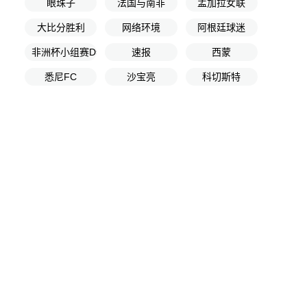
眼珠子
法国与南非
孟加拉女联
大比分胜利
网络环境
阿根廷球迷
非洲杯小组赛D组第1轮
速报
西蒙
悉尼FC
沙宝亮
科切斯特