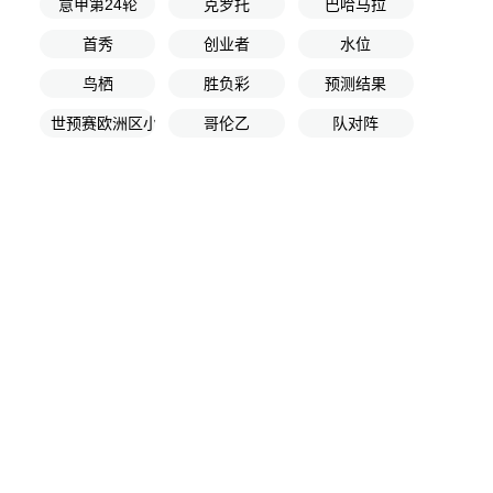
意甲第24轮
克罗托
巴哈马拉
首秀
创业者
水位
鸟栖
胜负彩
预测结果
世预赛欧洲区小组赛B组第6轮
哥伦乙
队对阵