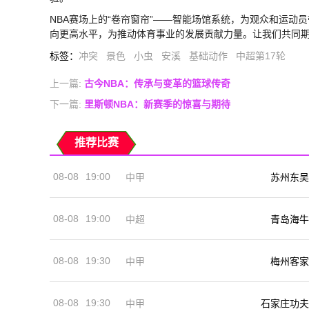
NBA赛场上的“卷帘窗帘”——智能场馆系统，为观众和运
向更高水平，为推动体育事业的发展贡献力量。让我们共同
标签
：
冲突
景色
小虫
安溪
基础动作
中超第17轮
上一篇:
古今NBA：传承与变革的篮球传奇
下一篇:
里斯顿NBA：新赛季的惊喜与期待
推荐比赛
08-08
19:00
中甲
苏州东吴
08-08
19:00
中超
青岛海牛
08-08
19:30
中甲
梅州客家
08-08
19:30
中甲
石家庄功夫