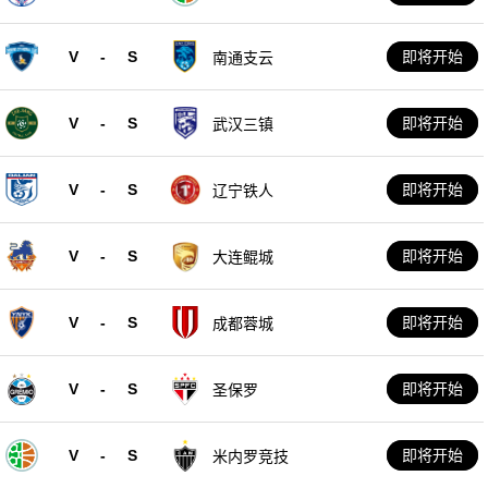
队
V
-
S
即将开始
南通支云
V
-
S
即将开始
武汉三镇
V
-
S
即将开始
辽宁铁人
V
-
S
即将开始
大连鲲城
V
-
S
即将开始
成都蓉城
V
-
S
即将开始
圣保罗
V
-
S
即将开始
米内罗竞技