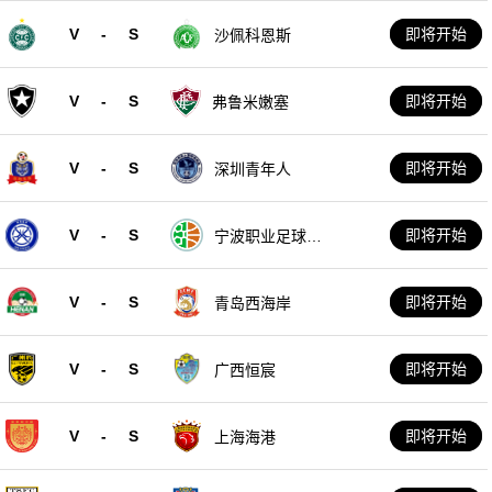
V
-
S
即将开始
沙佩科恩斯
V
-
S
即将开始
弗鲁米嫩塞
V
-
S
即将开始
深圳青年人
V
-
S
即将开始
宁波职业足球俱
乐部
V
-
S
即将开始
青岛西海岸
V
-
S
即将开始
广西恒宸
V
-
S
即将开始
上海海港