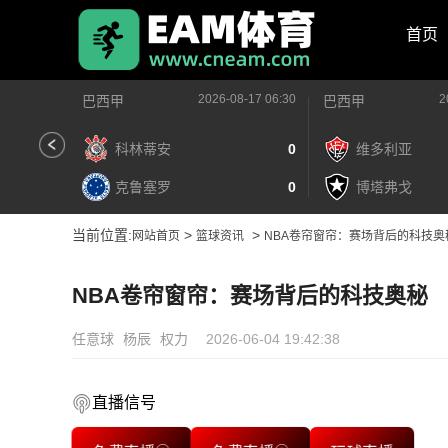
首页
2026-08-17 06:30
2
巴西甲
巴西甲
科林蒂安
0
维多利亚
克鲁塞罗
0
博塔弗戈
当前位置:
>
>
网站首页
篮球资讯
NBA卷帘窗帘：赛场背后的科技奥
NBA卷帘窗帘：赛场背后的科技奥秘
任意球
杨辰
权力
2026-06-04 19:42:38
直播信号