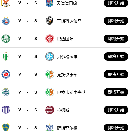
V
-
S
即将开始
天津津门虎
V
-
S
即将开始
瓦斯科达伽马
V
-
S
即将开始
巴西国际
V
-
S
即将开始
贝尔格拉诺
V
-
S
即将开始
竞技俱乐部
V
-
S
即将开始
巴拉卡斯中央队
V
-
S
即将开始
拉努斯
V
-
S
即将开始
萨斯菲尔德