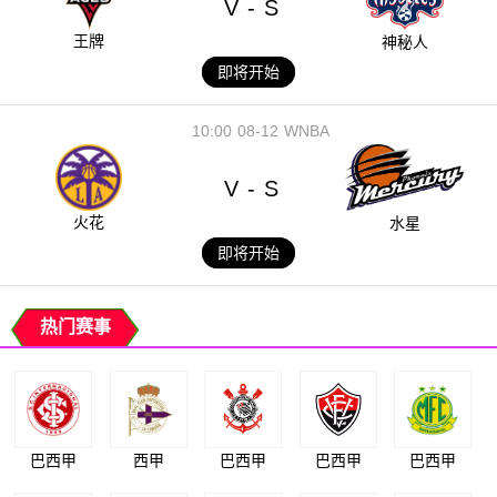
V
S
-
王牌
神秘人
即将开始
10:00
08-12
WNBA
V
S
-
火花
水星
即将开始
热门赛事
巴西甲
西甲
巴西甲
巴西甲
巴西甲