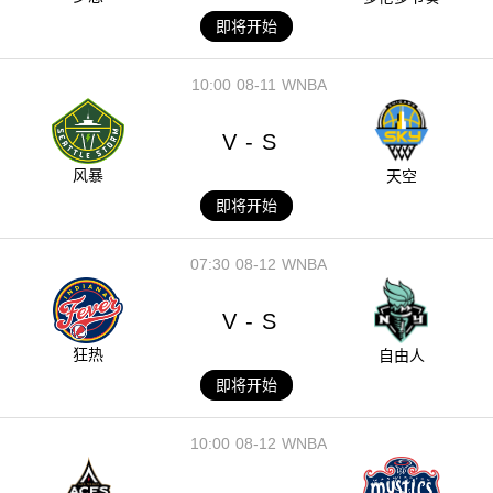
即将开始
10:00
08-11
WNBA
V
S
-
风暴
天空
即将开始
07:30
08-12
WNBA
V
S
-
狂热
自由人
即将开始
10:00
08-12
WNBA