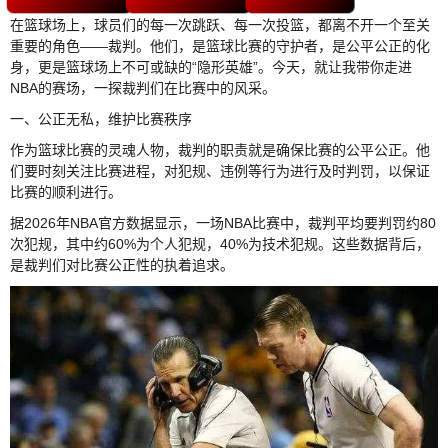
在篮球场上，球员们的每一次跳跃、每一次投篮，都离不开一个至关
重要的角色——裁判。他们，是篮球比赛的守护者，是公平公正的化
身，更是篮球场上不可或缺的“隐形英雄”。今天，就让我带你走进
NBA的赛场，一探裁判们在比赛中的风采。
一、公正无私，维护比赛秩序
作为篮球比赛的灵魂人物，裁判的职责就是确保比赛的公平公正。他
们要时刻关注比赛进程，对犯规、违例等行为进行及时判罚，以保证
比赛的顺利进行。
据2026年NBA官方数据显示，一场NBA比赛中，裁判平均要判罚约80
次犯规，其中约60%为个人犯规，40%为技术犯规。这些数据背后，
是裁判们对比赛公正性的执着追求。