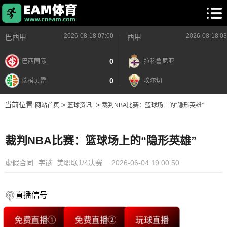
2026-08-18 07:00
2026-08-18 03
巴西甲
西甲
0
巴西国际
拉科鲁尼亚
0
瑞模贝雷
埃尔切
当前位置:
>
>
网站首页
篮球资讯
裁判NBA比赛：篮球场上的“隐形英雄”
裁判NBA比赛：篮球场上的“隐形英雄”
虚假合同
字谜
美职联1/4决赛
2026-06-04 19:00:50
直播信号
免费直播①
免费直播②
玩球直播