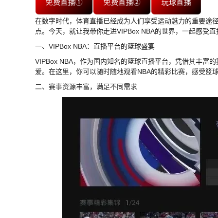
免费直播①
免费直播②
玩球直播
在数字时代，体育直播已经成为人们享受运动魅力的重要途径
点。今天，就让我带你走进VIPBox NBA的世界，一起感受
一、VIPBox NBA：直播平台的篮球盛宴
VIPBox NBA，作为国内知名的篮球直播平台，凭借其
爱。在这里，你可以随时随地观看NBA的精彩比赛，感受篮
二、赛事资源丰富，满足不同需求