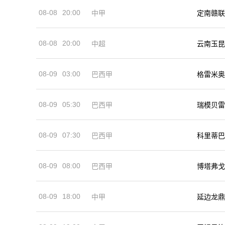
08-08
20:00
中甲
定南赣联
08-08
20:00
中超
云南玉昆
08-09
03:00
巴西甲
格雷米奥
08-09
05:30
巴西甲
瑞模贝雷
08-09
07:30
巴西甲
科里蒂巴
08-09
08:00
巴西甲
博塔弗戈
08-09
18:00
中甲
延边龙鼎