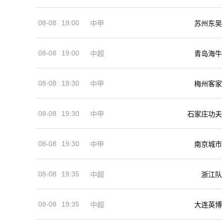
08-08
19:00
中甲
苏州东吴
08-08
19:00
中超
青岛海牛
08-08
19:30
中甲
梅州客家
08-08
19:30
中甲
石家庄功夫
08-08
19:30
中甲
南京城市
08-08
19:35
中超
浙江队
08-08
19:35
中超
大连英博