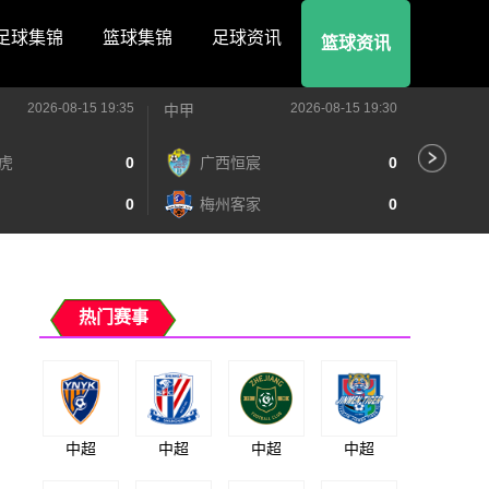
足球集锦
篮球集锦
足球资讯
篮球资讯
2026-08-15 19:35
2026-08-15 19:30
中甲
中甲
虎
0
广西恒宸
0
无
0
梅州客家
0
广
热门赛事
中超
中超
中超
中超