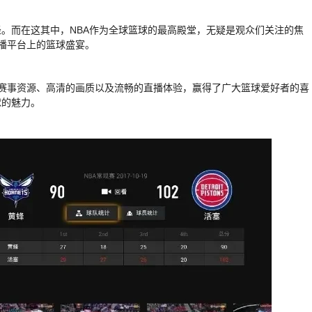
。而在这其中，NBA作为全球篮球的最高殿堂，无疑是观众们关注的焦
直播平台上的篮球盛宴。
丰富的赛事资源、高清的画质以及流畅的直播体验，赢得了广大篮球爱好者的喜
球的魅力。