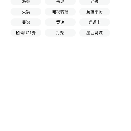
洛桑
韦少
外援
火箭
电视转播
竞技平衡
靠谱
竞速
光谱卡
欧青U21外
打架
墨西哥城