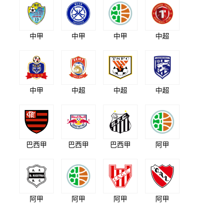
中甲
中甲
中甲
中超
中甲
中超
中超
中超
巴西甲
巴西甲
巴西甲
阿甲
阿甲
阿甲
阿甲
阿甲