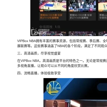
VIPBox NBA拥有丰富的赛事资源，包括常规赛、季后赛
展联赛等。这些赛事涵盖了NBA的各个阶段，满足了不同观
三、高清画质，尽享视觉盛宴
在VIPBox NBA，高清画质是平台的特色之一。无论是
多视角直播，让观众可以从不同的角度欣赏比赛。
四、流畅直播，体验极致享受