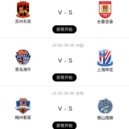
V
S
-
苏州东吴
长春亚泰
即将开始
19:00
08-08
中超
V
S
-
青岛海牛
上海申花
即将开始
19:30
08-08
中甲
V
S
-
梅州客家
佛山南狮
即将开始