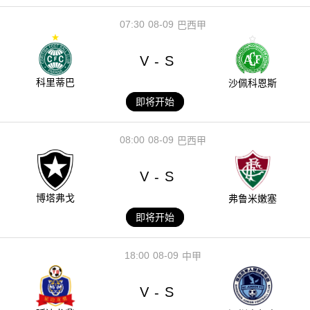
07:30
08-09
巴西甲
V
S
-
科里蒂巴
沙佩科恩斯
即将开始
08:00
08-09
巴西甲
V
S
-
博塔弗戈
弗鲁米嫩塞
即将开始
18:00
08-09
中甲
V
S
-