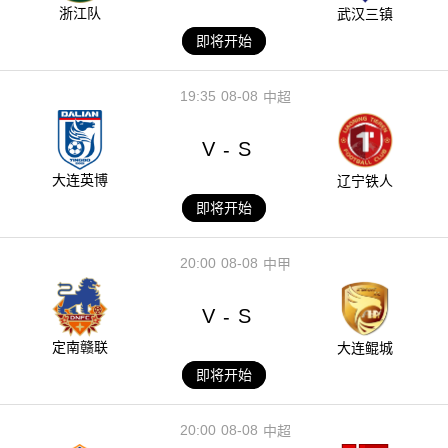
浙江队
武汉三镇
即将开始
19:35
08-08
中超
V
S
-
大连英博
辽宁铁人
即将开始
20:00
08-08
中甲
V
S
-
定南赣联
大连鲲城
即将开始
20:00
08-08
中超