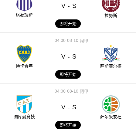
V
S
-
塔勒瑞斯
拉努斯
即将开始
04:00
08-10
阿甲
V
S
-
博卡青年
萨斯菲尔德
即将开始
04:00
08-10
阿甲
V
S
-
图库曼竞技
萨尔米安杜
即将开始