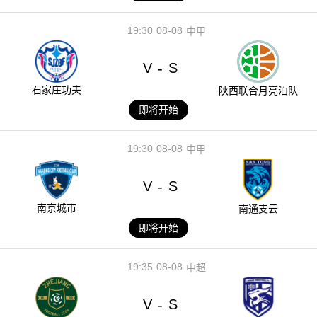
19:30
08-08
中甲
V
S
-
石家庄功夫
陕西联合月亮泊队
即将开始
19:30
08-08
中甲
V
S
-
南京城市
南通支云
即将开始
19:35
08-08
中超
V
S
-