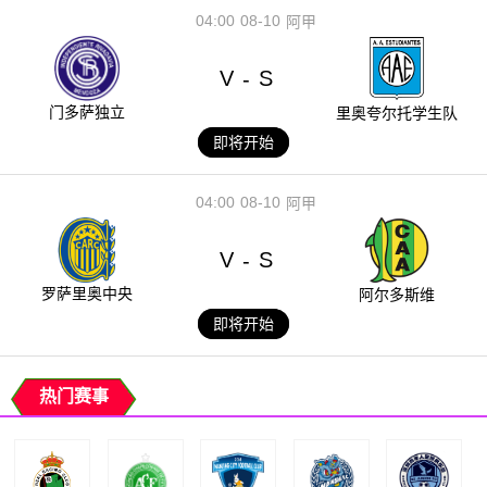
04:00
08-10
阿甲
V
S
-
门多萨独立
里奥夸尔托学生队
即将开始
04:00
08-10
阿甲
V
S
-
罗萨里奥中央
阿尔多斯维
即将开始
热门赛事