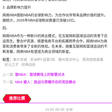
3. 品牌影响力提升
网商NBA借助NBA的全球影响力，为合作伙伴带来品牌价值的提升。
据统计，2026年NBA全球粉丝数量已突破10亿。
四、
网商NBA作为一种新兴的商业模式，在互联网和篮球运动的背景下应
运而生。整合IP资源、搭建电商平台和拓展跨界合作，网商NBA为商
家和消费者带来了全新的体验。在未来，随着互联网和篮球运动的不
断发展，网商NBA有望成为商业领域的新星。
标签
：
墨尔本城
非洲杯F组第3轮
赣州青训中心
预测视频直播
状元之才
经典战役
上一篇:
筮NBA：篮球赛场上的智慧对决
下一篇:
NBA 聋人：挑战与荣耀并存的竞技舞台
推荐比赛
19:00
08-08
中甲