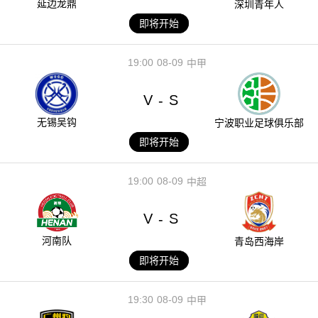
延边龙鼎
深圳青年人
即将开始
19:00
08-09
中甲
V
S
-
无锡吴钩
宁波职业足球俱乐部
即将开始
19:00
08-09
中超
V
S
-
河南队
青岛西海岸
即将开始
19:30
08-09
中甲