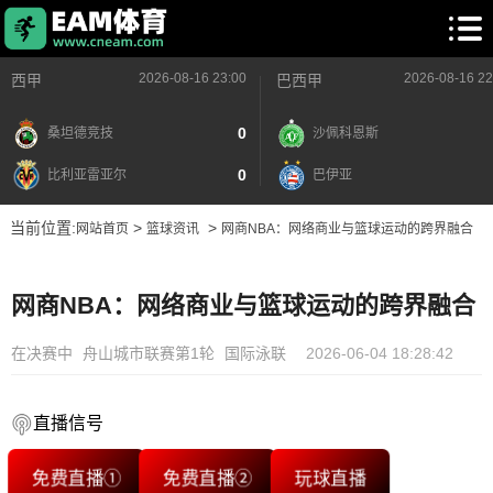
2026-08-16 23:00
2026-08-16 22
西甲
巴西甲
0
桑坦德竞技
沙佩科恩斯
0
比利亚雷亚尔
巴伊亚
当前位置:
>
>
网站首页
篮球资讯
网商NBA：网络商业与篮球运动的跨界融合
网商NBA：网络商业与篮球运动的跨界融合
在决赛中
舟山城市联赛第1轮
国际泳联
2026-06-04 18:28:42
直播信号
免费直播①
免费直播②
玩球直播