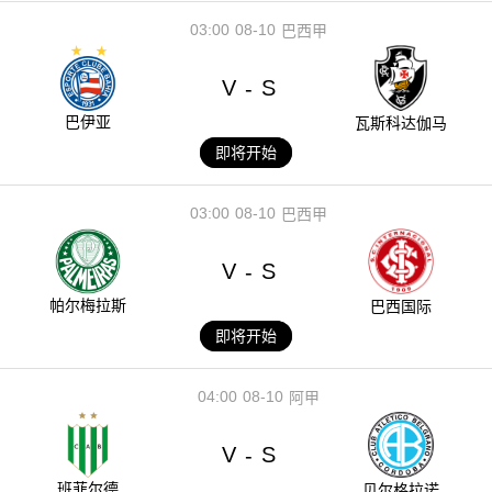
03:00
08-10
巴西甲
V
S
-
巴伊亚
瓦斯科达伽马
即将开始
03:00
08-10
巴西甲
V
S
-
帕尔梅拉斯
巴西国际
即将开始
04:00
08-10
阿甲
V
S
-
班菲尔德
贝尔格拉诺