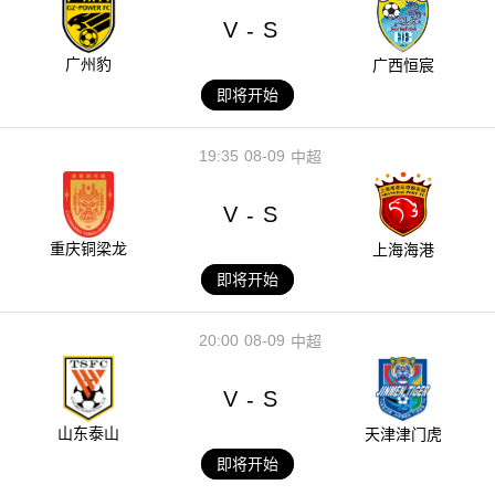
V
S
-
广州豹
广西恒宸
即将开始
19:35
08-09
中超
V
S
-
重庆铜梁龙
上海海港
即将开始
20:00
08-09
中超
V
S
-
山东泰山
天津津门虎
即将开始