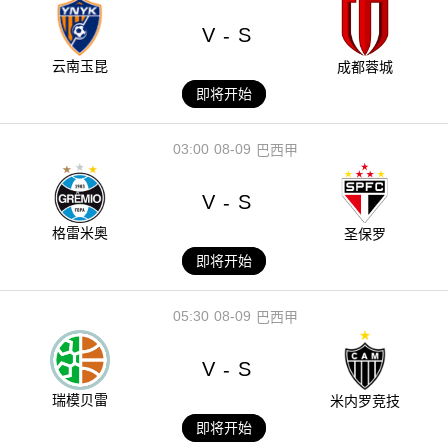
V
S
-
云南玉昆
成都蓉城
即将开始
03:00
08-09
巴西甲
V
S
-
格雷米奥
圣保罗
即将开始
05:30
08-09
巴西甲
V
S
-
瑞模贝雷
米内罗竞技
即将开始