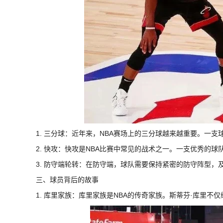
1. 三分球：近年来，NBA赛场上的三分球越来越重要。一
2. 快攻：快攻是NBA比赛中常见的战术之一。一支优秀的
3. 防守端轮转：在防守端，球队需要保持紧密的防守阵型，
三、球员背后的故事
1. 库里家族：库里家族是NBA的传奇家族。斯蒂芬·库里