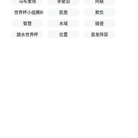
马布里场
李金羽
阿联
世界杯小组赛B组第2轮
凯恩
欺负
智慧
水域
碰瓷
跳水世界杯
位置
首发阵容