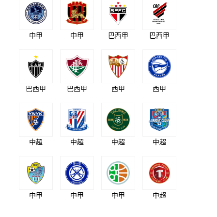
中甲
中甲
巴西甲
巴西甲
巴西甲
巴西甲
西甲
西甲
中超
中超
中超
中超
中甲
中甲
中甲
中超