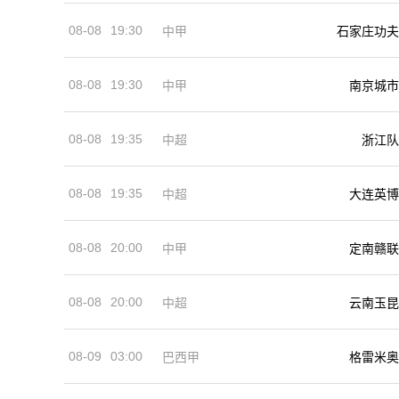
08-08
19:30
中甲
石家庄功夫
08-08
19:30
中甲
南京城市
08-08
19:35
中超
浙江队
08-08
19:35
中超
大连英博
08-08
20:00
中甲
定南赣联
08-08
20:00
中超
云南玉昆
08-09
03:00
巴西甲
格雷米奥