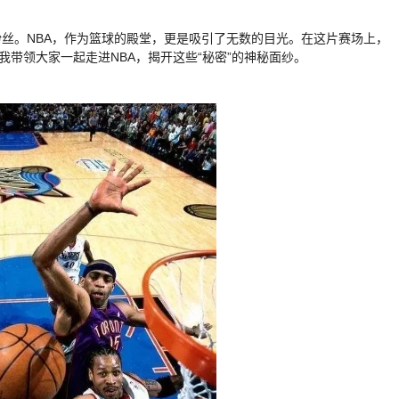
丝。NBA，作为篮球的殿堂，更是吸引了无数的目光。在这片赛场上，
我带领大家一起走进NBA，揭开这些“秘密”的神秘面纱。