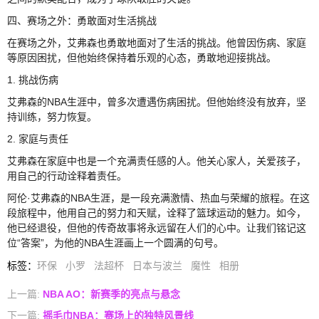
四、赛场之外：勇敢面对生活挑战
在赛场之外，艾弗森也勇敢地面对了生活的挑战。他曾因伤病、家庭
等原因困扰，但他始终保持着乐观的心态，勇敢地迎接挑战。
1. 挑战伤病
艾弗森的NBA生涯中，曾多次遭遇伤病困扰。但他始终没有放弃，坚
持训练，努力恢复。
2. 家庭与责任
艾弗森在家庭中也是一个充满责任感的人。他关心家人，关爱孩子，
用自己的行动诠释着责任。
阿伦·艾弗森的NBA生涯，是一段充满激情、热血与荣耀的旅程。在这
段旅程中，他用自己的努力和天赋，诠释了篮球运动的魅力。如今，
他已经退役，但他的传奇故事将永远留在人们的心中。让我们铭记这
位“答案”，为他的NBA生涯画上一个圆满的句号。
标签
：
环保
小罗
法超杯
日本与波兰
魔性
相册
上一篇:
NBA AO：新赛季的亮点与悬念
下一篇:
摇毛巾NBA：赛场上的独特风景线