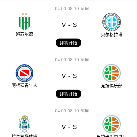
04:00
08-10
阿甲
V
S
-
班菲尔德
贝尔格拉诺
即将开始
04:00
08-10
阿甲
V
S
-
阿根廷青年人
竞技俱乐部
即将开始
04:00
08-10
阿甲
V
S
-
拉普拉塔体操
巴拉卡斯中央队