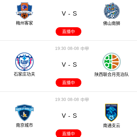
V
S
-
梅州客家
佛山南狮
直播中
19:30
08-08
中甲
V
S
-
石家庄功夫
陕西联合月亮泊队
直播中
19:30
08-08
中甲
V
S
-
南京城市
南通支云
直播中