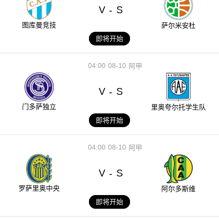
V
S
-
图库曼竞技
萨尔米安杜
即将开始
04:00
08-10
阿甲
V
S
-
门多萨独立
里奥夸尔托学生队
即将开始
04:00
08-10
阿甲
V
S
-
罗萨里奥中央
阿尔多斯维
即将开始