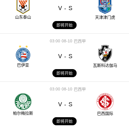
V
S
-
山东泰山
天津津门虎
即将开始
03:00
08-10
巴西甲
V
S
-
巴伊亚
瓦斯科达伽马
即将开始
03:00
08-10
巴西甲
V
S
-
帕尔梅拉斯
巴西国际
即将开始