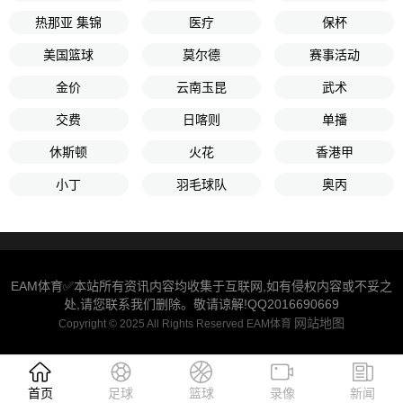
热那亚 集锦
医疗
保杯
美国篮球
莫尔德
赛事活动
金价
云南玉昆
武术
交费
日喀则
单播
休斯顿
火花
香港甲
小丁
羽毛球队
奥丙
EAM体育✅本站所有资讯内容均收集于互联网,如有侵权内容或不妥之
处,请您联系我们删除。敬请谅解!QQ2016690669
网站地图
Copyright © 2025 All Rights Reserved EAM体育
首页
足球
篮球
录像
新闻