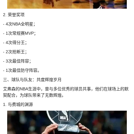
2. 荣誉奖项
- 4次NBA全明星；
- 1次常规赛MVP；
- 4次得分王；
- 2次抢断王；
- 3次最佳阵容；
- 1次最佳防守阵容。
三、球队与队友：共度辉煌岁月
艾弗森的NBA生涯中，曾与多位优秀的球员共事，他们在球场上的默
契配合，为球队带来了无数辉煌。
1. 与费城的渊源