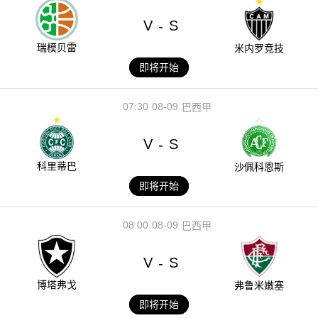
V
S
-
瑞模贝雷
米内罗竞技
即将开始
07:30
08-09
巴西甲
V
S
-
科里蒂巴
沙佩科恩斯
即将开始
08:00
08-09
巴西甲
V
S
-
博塔弗戈
弗鲁米嫩塞
即将开始