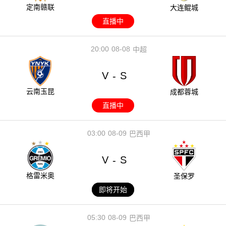
定南赣联
大连鲲城
直播中
20:00
08-08
中超
V
S
-
云南玉昆
成都蓉城
直播中
03:00
08-09
巴西甲
V
S
-
格雷米奥
圣保罗
即将开始
05:30
08-09
巴西甲