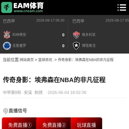
2026-08-17 06:30
2026-08-17 05
巴西甲
巴西甲
0
科林蒂安
维多利亚
0
克鲁塞罗
博塔弗戈
当前位置:
>
>
网站首页
篮球资讯
传奇身影：埃弗森在NBA的非凡征程
传奇身影：埃弗森在NBA的非凡征程
中甲第8轮
安溪
刺绣
2026-06-04 18:02:36
直播信号
免费直播①
免费直播②
玩球直播