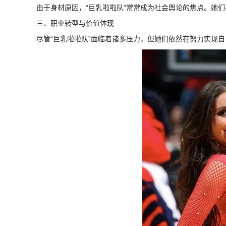
由于身材原因，“巨乳啦啦队”常常成为社会舆论的焦点。她
三、职业转型与价值体现
尽管“巨乳啦啦队”面临着诸多压力，但她们依然在努力实现