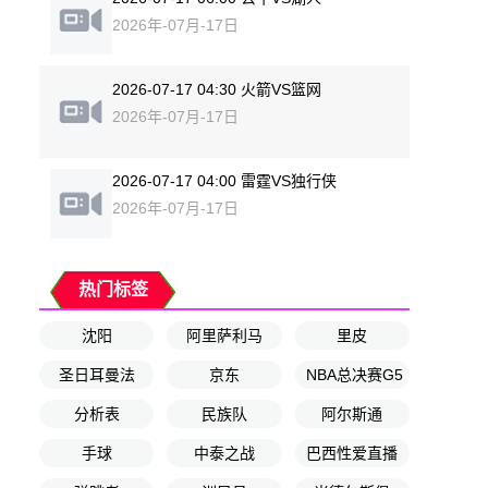
2026年-07月-17日
2026-07-17 04:30 火箭VS篮网
2026年-07月-17日
2026-07-17 04:00 雷霆VS独行侠
2026年-07月-17日
热门标签
沈阳
阿里萨利马
里皮
圣日耳曼法
京东
NBA总决赛G5
分析表
民族队
阿尔斯通
手球
中泰之战
巴西性爱直播