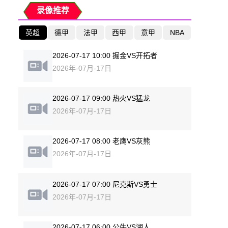
录像推荐
英超
德甲
法甲
西甲
意甲
NBA
2026-07-17 10:00 掘金VS开拓者
2026年-07月-17日
2026-07-17 09:00 热火VS猛龙
2026年-07月-17日
2026-07-17 08:00 老鹰VS灰熊
2026年-07月-17日
2026-07-17 07:00 尼克斯VS勇士
2026年-07月-17日
2026-07-17 06:00 公牛VS湖人