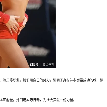
特、演员等职业。她们用自己的努力，证明了身材并非衡量成功的唯一标
传递正能量。她们用实际行动，为社会贡献一份力量。