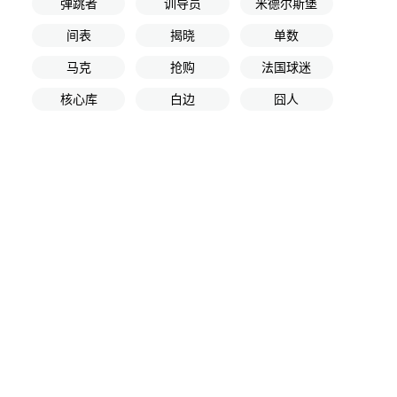
弹跳者
训导员
米德尔斯堡
间表
揭晓
单数
马克
抢购
法国球迷
核心库
白边
囧人