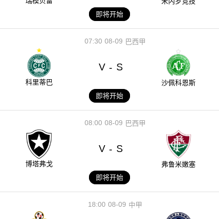
瑞模贝雷
米内罗竞技
即将开始
07:30
08-09
巴西甲
V
S
-
科里蒂巴
沙佩科恩斯
即将开始
08:00
08-09
巴西甲
V
S
-
博塔弗戈
弗鲁米嫩塞
即将开始
18:00
08-09
中甲