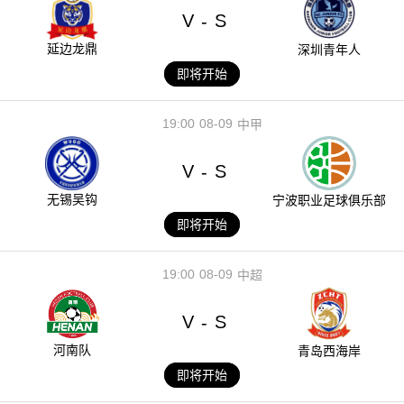
V
S
-
延边龙鼎
深圳青年人
即将开始
19:00
08-09
中甲
V
S
-
无锡吴钩
宁波职业足球俱乐部
即将开始
19:00
08-09
中超
V
S
-
河南队
青岛西海岸
即将开始