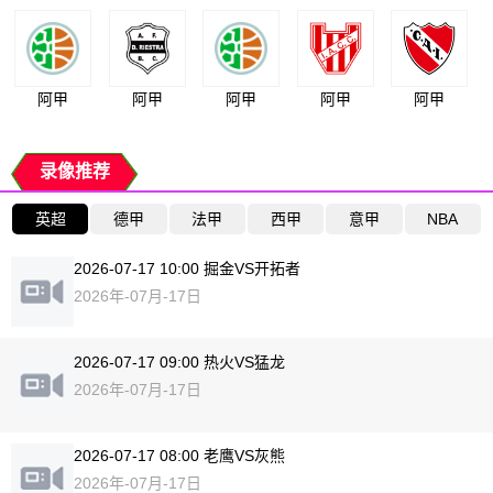
阿甲
阿甲
阿甲
阿甲
阿甲
录像推荐
英超
德甲
法甲
西甲
意甲
NBA
2026-07-17 10:00 掘金VS开拓者
2026年-07月-17日
2026-07-17 09:00 热火VS猛龙
2026年-07月-17日
2026-07-17 08:00 老鹰VS灰熊
2026年-07月-17日