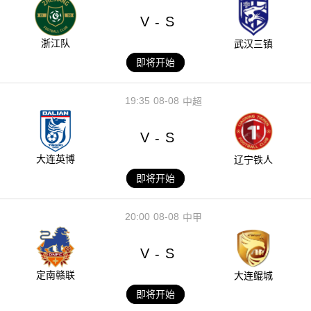
V
S
-
浙江队
武汉三镇
即将开始
19:35
08-08
中超
V
S
-
大连英博
辽宁铁人
即将开始
20:00
08-08
中甲
V
S
-
定南赣联
大连鲲城
即将开始