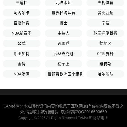
三道杠
北洋水师
央视体育
阿内尔卡
世界杯淘汰赛
赞比亚超
百度体育
博士
宁波
NBA新赛季
主持人
球员撞倒骨折
公式
瓦莱乔
德地区
斯图加特
武圣杰克逊
02世界杯
金价
榜单上
维特斯
NBA涉疆
世预赛欧洲区小组赛J组第9轮
哈尔滨队
EAM体育✅本站所有资讯内容均收集于互联网,如有侵权内容或不妥之
处,请您联系我们删除。敬请谅解!QQ2016690669
网站地图
Copyright © 2025 All Rights Reserved EAM体育