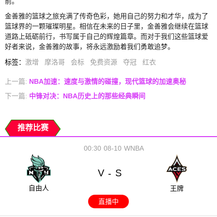
前。
金善雅的篮球之旅充满了传奇色彩，她用自己的努力和才华，成为了
篮球界的一颗璀璨明星。相信在未来的日子里，金善雅会继续在篮球
道路上砥砺前行，书写属于自己的辉煌篇章。而对于我们这些篮球爱
好者来说，金善雅的故事，将永远激励着我们勇敢追梦。
标签
：
激增
摩洛哥
会标
免费资源
夺冠
红衣
上一篇:
NBA加速：速度与激情的碰撞，现代篮球的加速奥秘
下一篇:
中锋对决：NBA历史上的那些经典瞬间
推荐比赛
00:30
08-10
WNBA
V
S
-
自由人
王牌
直播中