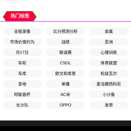
热门标签
全程录像
比分预测分析
金属
市场价值约为
战绩
亚洲
月17日
联谊赛
心理训练
车轮
CSOL
体育联盟
车库
欧文和库里
松兹瓦尔
圣地
单播
麦当娜西科尼
阿联酋杯
AC米
小沙鱼
长沙队
OPPO
发带