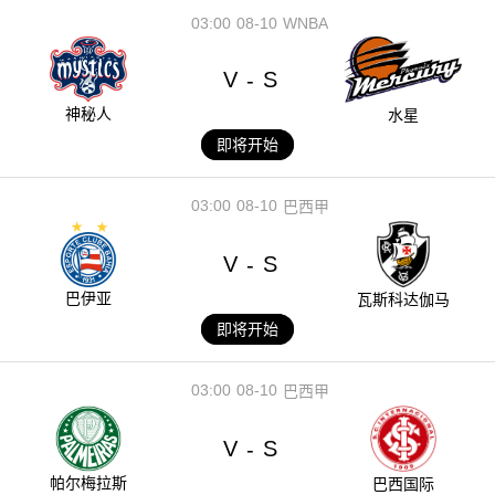
03:00
08-10
WNBA
V
S
-
神秘人
水星
即将开始
03:00
08-10
巴西甲
V
S
-
巴伊亚
瓦斯科达伽马
即将开始
03:00
08-10
巴西甲
V
S
-
帕尔梅拉斯
巴西国际