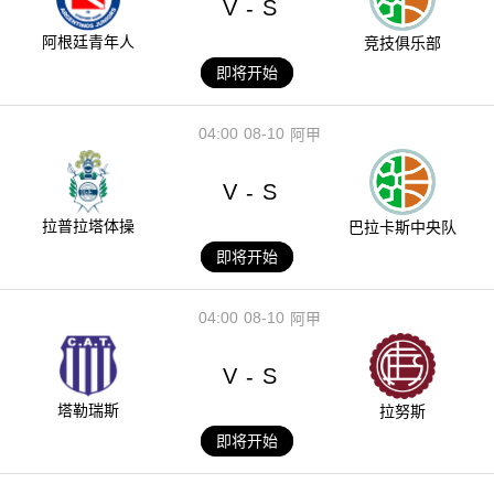
V
S
-
阿根廷青年人
竞技俱乐部
即将开始
04:00
08-10
阿甲
V
S
-
拉普拉塔体操
巴拉卡斯中央队
即将开始
04:00
08-10
阿甲
V
S
-
塔勒瑞斯
拉努斯
即将开始