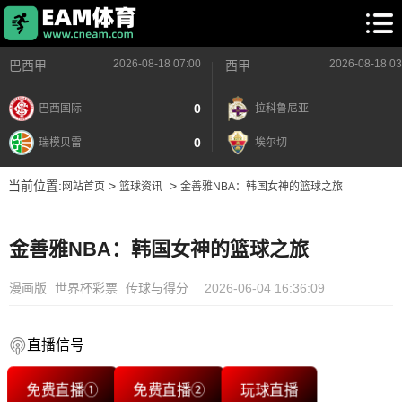
2026-08-18 07:00
2026-08-18 03
巴西甲
西甲
0
巴西国际
拉科鲁尼亚
0
瑞模贝雷
埃尔切
当前位置:
>
>
网站首页
篮球资讯
金善雅NBA：韩国女神的篮球之旅
金善雅NBA：韩国女神的篮球之旅
漫画版
世界杯彩票
传球与得分
2026-06-04 16:36:09
直播信号
免费直播①
免费直播②
玩球直播