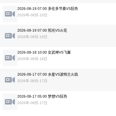
2026-08-19 07:00 多伦多节奏VS狂热
2026年-08月-19日
2026-08-19 07:00 阳光VS火花
2026年-08月-19日
2026-08-18 10:00 女武神VS飞翼
2026年-08月-18日
2026-08-17 07:00 水星VS波特兰火焰
2026年-08月-17日
2026-08-17 05:00 梦想VS狂热
2026年-08月-17日