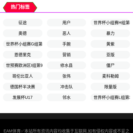
热门标签
征途
用户
世界杯小组赛H组第3
奥德
恶人
暴力
世界杯小组赛G组第3轮
手腕
黄紫
恩德里克
营销
亚版
世预赛欧洲区I组第9轮
修水县
僵尸
哥伦比亚人
张伟
麦科勒姆
德国杯半决赛
冲击队
限量版
发展杯U17
邻水
世界杯小组赛L组第3
EAM体育✅本站所有资讯内容均收集于互联网,如有侵权内容或不妥之