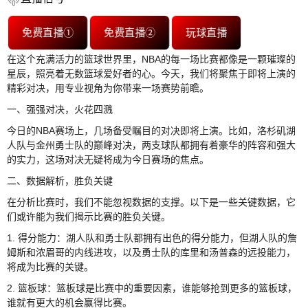
免费直播①
免费直播②
玩球直播
在这个充满活力的篮球世界里，NBA的每一场比赛都像是一颗璀璨的
星辰，照亮着无数篮球爱好者的心。今天，我们将聚焦于即将上演的
精彩对决，用专业视角为你带来一场赛势前瞻。
一、强强对决，火花四溅
今日的NBA赛场上，几场备受瞩目的对决即将上演。比如，洛杉矶湖
人队与金州勇士队的巅峰对决，两支球队都拥有着豪华的阵容和强大
的实力，这场对决无疑将成为今日赛场的焦点。
二、数据解析，胜负关键
在分析比赛时，我们不能忽视数据的支撑。以下是一些关键数据，它
们或许能为我们揭示比赛的胜负关键。
1. 得分能力：湖人队和勇士队都拥有出色的得分能力，但湖人队的詹
姆斯和浓眉哥的内线进攻，以及勇士队的库里和汤普森的远投能力，
将成为比赛的关键。
2. 篮板球：篮板球是比赛中的重要因素，谁能够抢到更多的篮板球，
谁就有更大的机会赢得比赛。