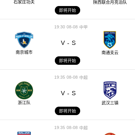
石家庄功夫
陕西联合月亮泊队
即将开始
19:30
08-08
中甲
V
S
-
南京城市
南通支云
即将开始
19:35
08-08
中超
V
S
-
浙江队
武汉三镇
即将开始
19:35
08-08
中超