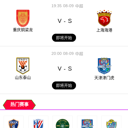
19:35
08-09
中超
V
S
-
重庆铜梁龙
上海海港
即将开始
20:00
08-09
中超
V
S
-
山东泰山
天津津门虎
即将开始
热门赛事