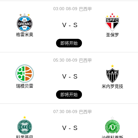
03:00
08-09
巴西甲
V
S
-
格雷米奥
圣保罗
即将开始
05:30
08-09
巴西甲
V
S
-
瑞模贝雷
米内罗竞技
即将开始
07:30
08-09
巴西甲
V
S
-
科里蒂巴
沙佩科恩斯