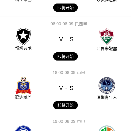
即将开始
08:00
08-09
巴西甲
V
S
-
博塔弗戈
弗鲁米嫩塞
即将开始
18:00
08-09
中甲
V
S
-
延边龙鼎
深圳青年人
即将开始
19:00
08-09
中甲