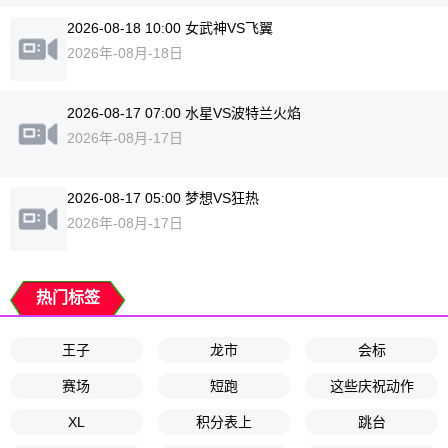
2026-08-18 10:00 女武神VS飞翼
2026年-08月-18日
2026-08-17 07:00 水星VS波特兰火焰
2026年-08月-17日
2026-08-17 05:00 梦想VS狂热
2026年-08月-17日
热门标签
王子
龙市
会标
赛场
短跑
这些庆祝动作
XL
积分表上
跳台