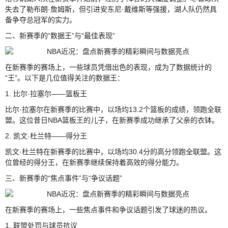
失去了勒布朗·詹姆斯，但引进安东尼·戴维斯等强援，湖人队仍然具
备争夺总冠军的实力。
二、新赛季的“数据王”与“最佳表现”
在新赛季的赛场上，一些球员凭借出色的表现，成为了数据统计的
“王”。以下是几位值得关注的数据王：
1. 比尔·拉塞尔——篮板王
比尔·拉塞尔在新赛季的比赛中，以场均13.2个篮板的成绩，领跑全联
盟。这位昔日NBA篮板王的儿子，在新赛季成功继承了父亲的衣钵。
2. 凯文·杜兰特——得分王
凯文·杜兰特在新赛季的比赛中，以场均30.4分的高分领跑全联盟。这
位曾经的得分王，在新赛季继续保持着高效的得分能力。
三、新赛季的“焦点事件”与“争议话题”
在新赛季的赛场上，一些焦点事件和争议话题引发了球迷的热议。
1. 联盟处罚与球员抗议