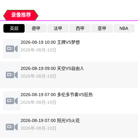
录像推荐
英超
德甲
法甲
西甲
意甲
NBA
2026-08-19 10:00 王牌VS梦想
2026年-08月-19日
2026-08-19 09:00 天空VS自由人
2026年-08月-19日
2026-08-19 07:00 多伦多节奏VS狂热
2026年-08月-19日
2026-08-19 07:00 阳光VS火花
2026年-08月-19日