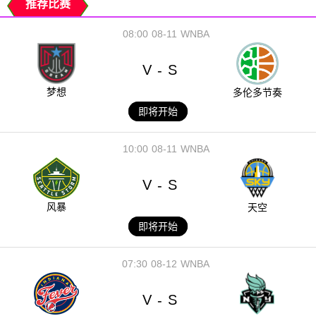
推荐比赛
08:00
08-11
WNBA
V
S
-
梦想
多伦多节奏
即将开始
10:00
08-11
WNBA
V
S
-
风暴
天空
即将开始
07:30
08-12
WNBA
V
S
-