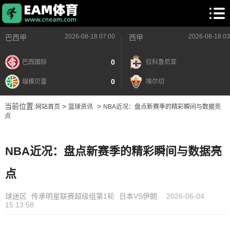
2026-08-18 07:00
2026-08-18 03
巴西甲
西甲
0
巴西国际
拉科鲁尼亚
0
瑞模贝雷
埃尔切
当前位置:
>
>
网站首页
篮球资讯
NBA近况：盘点新赛季的精彩瞬间与数据亮
点
NBA近况：盘点新赛季的精彩瞬间与数据亮
点
球迷区
传承明星联赛超级组第1轮
日本VS伊朗
2026-06-04
15:13:58