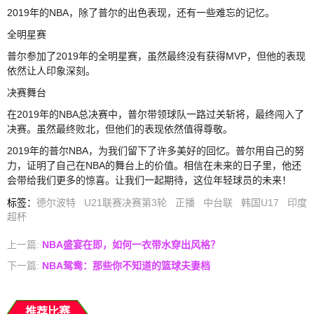
2019年的NBA，除了普尔的出色表现，还有一些难忘的记忆。
全明星赛
普尔参加了2019年的全明星赛，虽然最终没有获得MVP，但他的表现
依然让人印象深刻。
决赛舞台
在2019年的NBA总决赛中，普尔带领球队一路过关斩将，最终闯入了
决赛。虽然最终败北，但他们的表现依然值得尊敬。
2019年的普尔NBA，为我们留下了许多美好的回忆。普尔用自己的努
力，证明了自己在NBA的舞台上的价值。相信在未来的日子里，他还
会带给我们更多的惊喜。让我们一起期待，这位年轻球员的未来！
标签
：
德尔波特
U21联赛决赛第3轮
正播
中台联
韩国U17
印度
超杯
上一篇:
NBA盛宴在即，如何一衣带水穿出风格？
下一篇:
NBA鸳鸯：那些你不知道的篮球夫妻档
推荐比赛