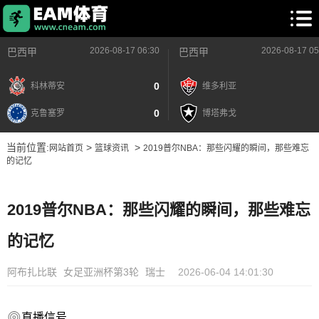
2026-08-17 06:30
2026-08-17 05
巴西甲
巴西甲
0
科林蒂安
维多利亚
0
克鲁塞罗
博塔弗戈
当前位置:
>
>
网站首页
篮球资讯
2019普尔NBA：那些闪耀的瞬间，那些难忘
的记忆
2019普尔NBA：那些闪耀的瞬间，那些难忘
的记忆
阿布扎比联
女足亚洲杯第3轮
瑞士
2026-06-04 14:01:30
直播信号