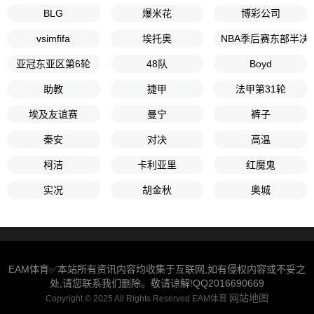
BLG
爆米花
博彩公司
vsimfifa
埃托奥
NBA季后赛东部半决
亚冠东亚区第6轮
48队
Boyd
助教
捷甲
法甲第31轮
埃及友谊赛
曼宁
裤子
秦安
对决
高温
柯洁
卡利亚里
红魔鬼
实况
胡金秋
奥城
EAM体育✅本站所有资讯内容均收集于互联网,如有侵权内容或不妥之
处,请您联系我们删除。敬请谅解!QQ2016690669
网站地图
Copyright © 2025 All Rights Reserved EAM体育