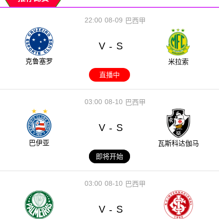
22:00
08-09
巴西甲
V
S
-
克鲁塞罗
米拉索
直播中
03:00
08-10
巴西甲
V
S
-
巴伊亚
瓦斯科达伽马
即将开始
03:00
08-10
巴西甲
V
S
-