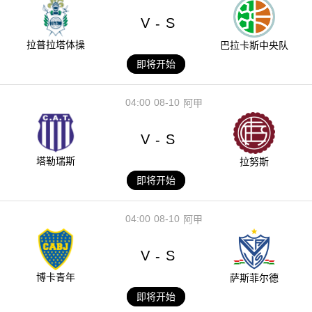
V
S
-
拉普拉塔体操
巴拉卡斯中央队
即将开始
04:00
08-10
阿甲
V
S
-
塔勒瑞斯
拉努斯
即将开始
04:00
08-10
阿甲
V
S
-
博卡青年
萨斯菲尔德
即将开始