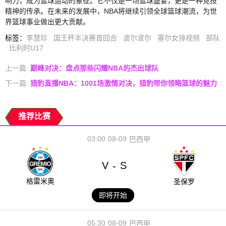
响力，成为篮球运动的象征。它不仅是一场篮球盛宴，更是一种竞技
精神的传承。在未来的发展中，NBA将继续引领全球篮球潮流，为世
界篮球事业做出更大贡献。
标签
：
李慧珍
国王杯半决赛首回合
波尔波尔
塞尔女排视频
部队
比利时U17
上一篇:
巅峰对决：盘点那些闪耀NBA的杰出球队
下一篇:
猎豹直播NBA：1001场激情对决，猎豹带你领略篮球的魅力
推荐比赛
03:00
08-09
巴西甲
V
S
-
格雷米奥
圣保罗
即将开始
05:30
08-09
巴西甲