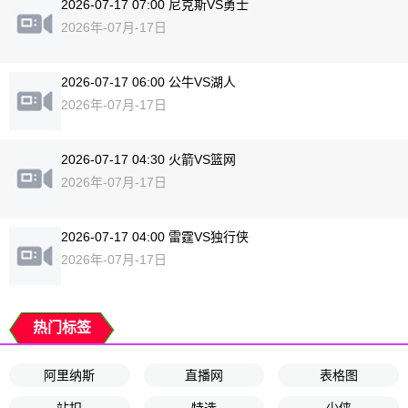
2026-07-17 07:00 尼克斯VS勇士
2026年-07月-17日
2026-07-17 06:00 公牛VS湖人
2026年-07月-17日
2026-07-17 04:30 火箭VS篮网
2026年-07月-17日
2026-07-17 04:00 雷霆VS独行侠
2026年-07月-17日
热门标签
阿里纳斯
直播网
表格图