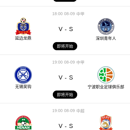
18:00
08-09
中甲
V
S
-
延边龙鼎
深圳青年人
即将开始
19:00
08-09
中甲
V
S
-
无锡吴钩
宁波职业足球俱乐部
即将开始
19:00
08-09
中超
V
S
-