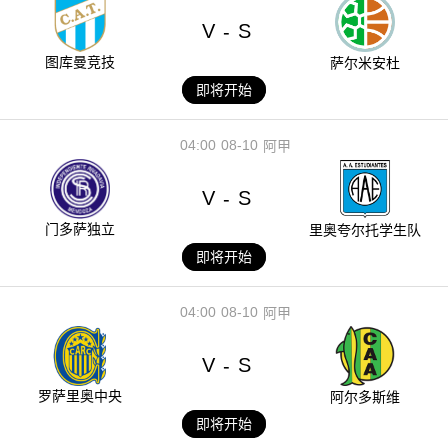
V
S
-
图库曼竞技
萨尔米安杜
即将开始
04:00
08-10
阿甲
V
S
-
门多萨独立
里奥夸尔托学生队
即将开始
04:00
08-10
阿甲
V
S
-
罗萨里奥中央
阿尔多斯维
即将开始