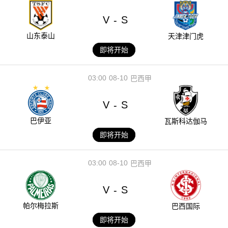
V
S
-
山东泰山
天津津门虎
即将开始
03:00
08-10
巴西甲
V
S
-
巴伊亚
瓦斯科达伽马
即将开始
03:00
08-10
巴西甲
V
S
-
帕尔梅拉斯
巴西国际
即将开始