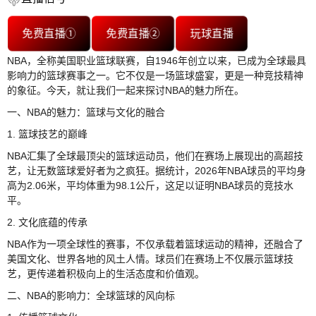
免费直播①
免费直播②
玩球直播
NBA，全称美国职业篮球联赛，自1946年创立以来，已成为全球最具
影响力的篮球赛事之一。它不仅是一场篮球盛宴，更是一种竞技精神
的象征。今天，就让我们一起来探讨NBA的魅力所在。
一、NBA的魅力：篮球与文化的融合
1. 篮球技艺的巅峰
NBA汇集了全球最顶尖的篮球运动员，他们在赛场上展现出的高超技
艺，让无数篮球爱好者为之疯狂。据统计，2026年NBA球员的平均身
高为2.06米，平均体重为98.1公斤，这足以证明NBA球员的竞技水
平。
2. 文化底蕴的传承
NBA作为一项全球性的赛事，不仅承载着篮球运动的精神，还融合了
美国文化、世界各地的风土人情。球员们在赛场上不仅展示篮球技
艺，更传递着积极向上的生活态度和价值观。
二、NBA的影响力：全球篮球的风向标