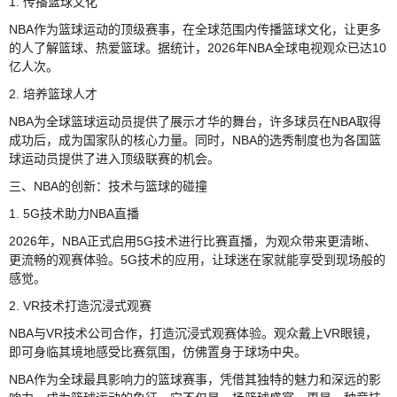
1. 传播篮球文化
NBA作为篮球运动的顶级赛事，在全球范围内传播篮球文化，让更多
的人了解篮球、热爱篮球。据统计，2026年NBA全球电视观众已达10
亿人次。
2. 培养篮球人才
NBA为全球篮球运动员提供了展示才华的舞台，许多球员在NBA取得
成功后，成为国家队的核心力量。同时，NBA的选秀制度也为各国篮
球运动员提供了进入顶级联赛的机会。
三、NBA的创新：技术与篮球的碰撞
1. 5G技术助力NBA直播
2026年，NBA正式启用5G技术进行比赛直播，为观众带来更清晰、
更流畅的观赛体验。5G技术的应用，让球迷在家就能享受到现场般的
感觉。
2. VR技术打造沉浸式观赛
NBA与VR技术公司合作，打造沉浸式观赛体验。观众戴上VR眼镜，
即可身临其境地感受比赛氛围，仿佛置身于球场中央。
NBA作为全球最具影响力的篮球赛事，凭借其独特的魅力和深远的影