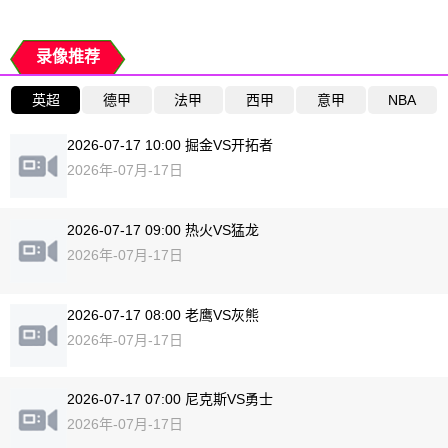
录像推荐
英超
德甲
法甲
西甲
意甲
NBA
2026-07-17 10:00 掘金VS开拓者
2026年-07月-17日
2026-07-17 09:00 热火VS猛龙
2026年-07月-17日
2026-07-17 08:00 老鹰VS灰熊
2026年-07月-17日
2026-07-17 07:00 尼克斯VS勇士
2026年-07月-17日