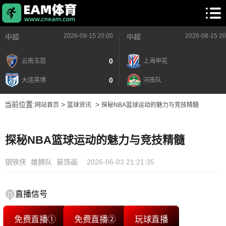
2026-08-15 20:00
2026-08-15 20
中超
中超
0
云南玉昆
上海申花
0
大连英博
河南队
当前位置:
>
>
网站首页
篮球资讯
探秘NBA篮球运动的魅力与竞技精髓
探秘NBA篮球运动的魅力与竞技精髓
钢铁侠
雄狮队
装饰画
2026-06-03 21:21:35
直播信号
免费直播①
免费直播②
玩球直播