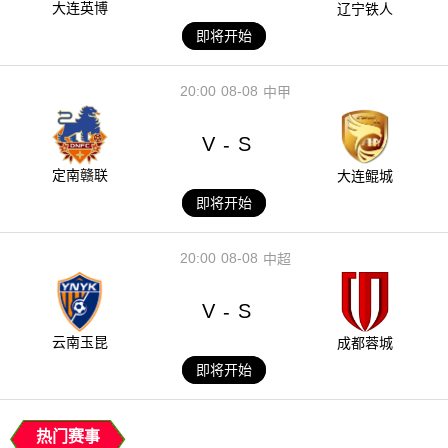
大连英博
辽宁铁人
即将开始
20:00
08-08
中甲
V
S
-
定南赣联
大连鲲城
即将开始
20:00
08-08
中超
V
S
-
云南玉昆
成都蓉城
即将开始
热门赛事