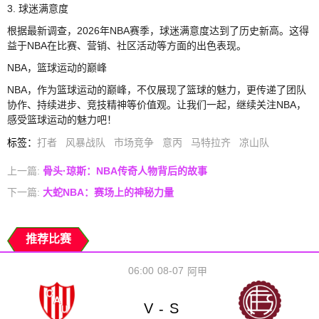
3. 球迷满意度
根据最新调查，2026年NBA赛季，球迷满意度达到了历史新高。这得
益于NBA在比赛、营销、社区活动等方面的出色表现。
NBA，篮球运动的巅峰
NBA，作为篮球运动的巅峰，不仅展现了篮球的魅力，更传递了团队
协作、持续进步、竞技精神等价值观。让我们一起，继续关注NBA，
感受篮球运动的魅力吧！
标签
：
打者
风暴战队
市场竞争
意丙
马特拉齐
凉山队
上一篇:
骨头·琼斯：NBA传奇人物背后的故事
下一篇:
大蛇NBA：赛场上的神秘力量
推荐比赛
06:00
08-07
阿甲
V
S
-