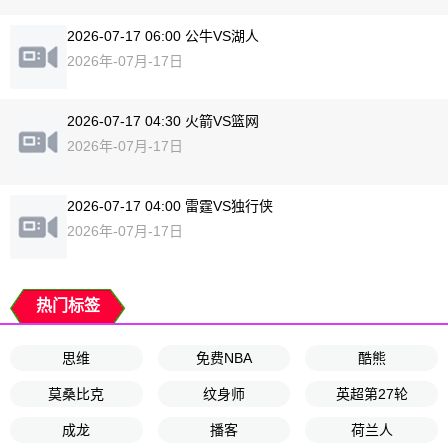
2026-07-17 06:00 公牛VS湖人
2026年-07月-17日
2026-07-17 04:30 火箭VS篮网
2026年-07月-17日
2026-07-17 04:00 雷霆VS独行侠
2026年-07月-17日
热门标签
思维
免费NBA
酷熊
莫桑比克
纹身师
英超第27轮
成龙
播客
荷兰人