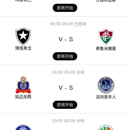
即将开始
08:00
08-09
巴西甲
V
S
-
博塔弗戈
弗鲁米嫩塞
即将开始
18:00
08-09
中甲
V
S
-
延边龙鼎
深圳青年人
即将开始
19:00
08-09
中甲