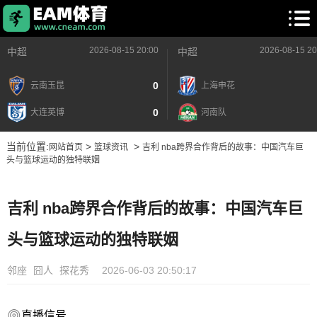
2026-08-15 20:00
2026-08-15 20
中超
中超
0
云南玉昆
上海申花
0
大连英博
河南队
当前位置:
>
>
网站首页
篮球资讯
吉利 nba跨界合作背后的故事：中国汽车巨
头与篮球运动的独特联姻
吉利 nba跨界合作背后的故事：中国汽车巨
头与篮球运动的独特联姻
邻座
囧人
探花秀
2026-06-03 20:50:17
直播信号