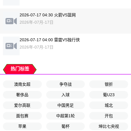
2026-07-17 04:30 火箭VS篮网
2026年-07月-17日
2026-07-17 04:00 雷霆VS独行侠
2026年-07月-17日
热门标签
澳南女超
争夺战
银折
奢侈品
入球
葡U23
爱尔高联
中国男足
城北
面包赛
中超第1轮
开包
苹果
葡杯
坤比七央视