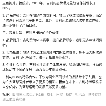
显著提升。据统计，2019年，吉利的品牌曝光量较合作前增长了
30%。
3. 产品体验：吉利在NBA中国赛期间，推出了多款限量版车型，满足
了球迷们对吉利汽车的喜爱。此外，吉利还邀请NBA球星试驾体验，
进一步提升了产品口碑。
三、跨界共赢：吉利与NBA的合作价值
1. 品牌提升：吉利赞助NBA赛事，提升品牌形象，吸引更多年轻消费
者。
2. 市场拓展：NBA作为全球最具影响力的篮球赛事，拥有庞大的球迷
群体。吉利与NBA合作，进一步拓展海外市场。
3. 企业社会责任：吉利关注青少年体育发展，赞助NBA赛事，推动篮
球运动在中国的发展，助力青少年健康成长。
吉利与NBA的跨界合作，不仅为两个不同领域的品牌带来了共赢，也
为广大篮球爱好者带来了更多的精彩。相信在未来，吉利将继续发挥
自身优势，为篮球运动的发展贡献更多力量。
标签
：
四川三大球女足第1轮
周七
闫安
换防
祖巴茨
世预赛欧
洲区附加赛决赛