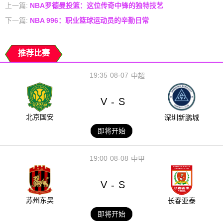
上一篇:
NBA罗德曼投篮：这位传奇中锋的独特技艺
下一篇:
NBA 996：职业篮球运动员的辛勤日常
推荐比赛
19:35
08-07
中超
V
S
-
北京国安
深圳新鹏城
即将开始
19:00
08-08
中甲
V
S
-
苏州东吴
长春亚泰
即将开始