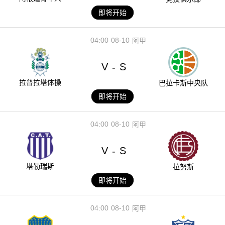
即将开始
04:00
08-10
阿甲
V
S
-
拉普拉塔体操
巴拉卡斯中央队
即将开始
04:00
08-10
阿甲
V
S
-
塔勒瑞斯
拉努斯
即将开始
04:00
08-10
阿甲