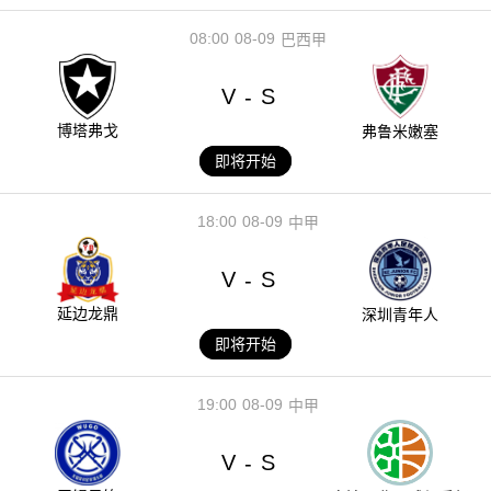
08:00
08-09
巴西甲
V
S
-
博塔弗戈
弗鲁米嫩塞
即将开始
18:00
08-09
中甲
V
S
-
延边龙鼎
深圳青年人
即将开始
19:00
08-09
中甲
V
S
-