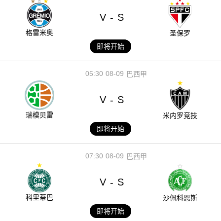
V
S
-
格雷米奥
圣保罗
即将开始
05:30
08-09
巴西甲
V
S
-
瑞模贝雷
米内罗竞技
即将开始
07:30
08-09
巴西甲
V
S
-
科里蒂巴
沙佩科恩斯
即将开始