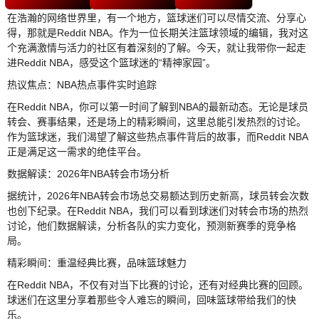
在浩瀚的网络世界里，有一个地方，篮球迷们可以尽情交流、分享心
得，那就是Reddit NBA。作为一位长期关注篮球领域的编辑，我对这
个充满激情与活力的社区有着深刻的了解。今天，就让我带你一起走
进Reddit NBA，感受这个篮球迷的“精神家园”。
热议焦点：NBA热点事件实时追踪
在Reddit NBA，你可以第一时间了解到NBA的最新动态。无论是球员
转会、赛事结果，还是场上的精彩瞬间，这里总能引发热烈的讨论。
作为篮球迷，我们渴望了解这些热点事件背后的故事，而Reddit NBA
正是满足这一需求的绝佳平台。
数据解读：2026年NBA转会市场分析
据统计，2026年NBA转会市场总交易额达到历史新高，球员转会次数
也创下纪录。在Reddit NBA，我们可以看到球迷们对转会市场的热烈
讨论，他们数据解读，分析各队的实力变化，预测新赛季的竞争格
局。
精彩瞬间：重温经典比赛，品味篮球魅力
在Reddit NBA，不仅有对当下比赛的讨论，还有对经典比赛的回顾。
球迷们在这里分享着那些令人难忘的瞬间，回味篮球带给我们的快
乐。