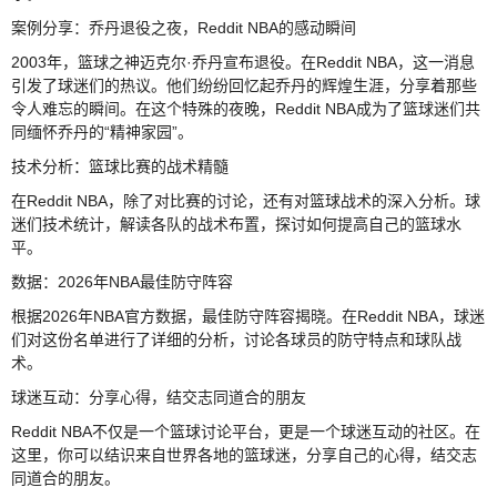
案例分享：乔丹退役之夜，Reddit NBA的感动瞬间
2003年，篮球之神迈克尔·乔丹宣布退役。在Reddit NBA，这一消息
引发了球迷们的热议。他们纷纷回忆起乔丹的辉煌生涯，分享着那些
令人难忘的瞬间。在这个特殊的夜晚，Reddit NBA成为了篮球迷们共
同缅怀乔丹的“精神家园”。
技术分析：篮球比赛的战术精髓
在Reddit NBA，除了对比赛的讨论，还有对篮球战术的深入分析。球
迷们技术统计，解读各队的战术布置，探讨如何提高自己的篮球水
平。
数据：2026年NBA最佳防守阵容
根据2026年NBA官方数据，最佳防守阵容揭晓。在Reddit NBA，球迷
们对这份名单进行了详细的分析，讨论各球员的防守特点和球队战
术。
球迷互动：分享心得，结交志同道合的朋友
Reddit NBA不仅是一个篮球讨论平台，更是一个球迷互动的社区。在
这里，你可以结识来自世界各地的篮球迷，分享自己的心得，结交志
同道合的朋友。