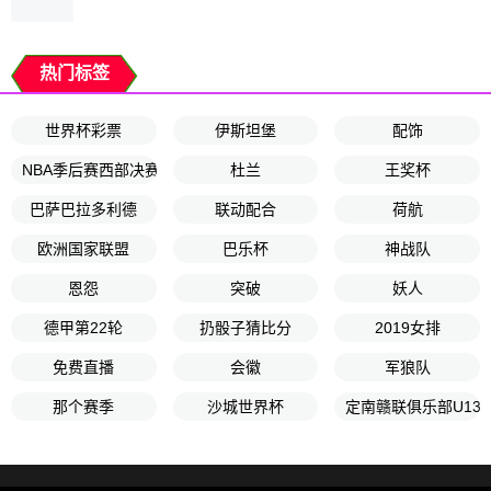
热门标签
世界杯彩票
伊斯坦堡
配饰
NBA季后赛西部决赛G6
杜兰
王奖杯
巴萨巴拉多利德
联动配合
荷航
欧洲国家联盟
巴乐杯
神战队
恩怨
突破
妖人
德甲第22轮
扔骰子猜比分
2019女排
免费直播
会徽
军狼队
那个赛季
沙城世界杯
定南赣联俱乐部U13