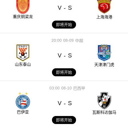
V
S
-
重庆铜梁龙
上海海港
即将开始
20:00
08-09
中超
V
S
-
山东泰山
天津津门虎
即将开始
03:00
08-10
巴西甲
V
S
-
巴伊亚
瓦斯科达伽马
即将开始