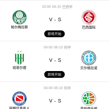
03:00
08-10
巴西甲
V
S
-
帕尔梅拉斯
巴西国际
即将开始
04:00
08-10
阿甲
V
S
-
班菲尔德
贝尔格拉诺
即将开始
04:00
08-10
阿甲
V
S
-
阿根廷青年人
竞技俱乐部