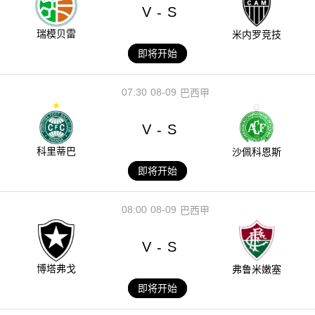
V
S
-
瑞模贝雷
米内罗竞技
即将开始
07:30
08-09
巴西甲
V
S
-
科里蒂巴
沙佩科恩斯
即将开始
08:00
08-09
巴西甲
V
S
-
博塔弗戈
弗鲁米嫩塞
即将开始