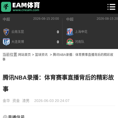
2026-08-15 20:00
2026-08-15 20
中超
中超
0
云南玉昆
上海申花
0
大连英博
河南队
当前位置:
>
>
网站首页
篮球资讯
腾讯NBA录播：体育赛事直播背后的精彩故
事
腾讯NBA录播：体育赛事直播背后的精彩故
事
金华
资金
渣男
2026-06-03 20:24:07
直播信号