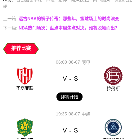
轮
上一篇:
远古NBA的裤子传奇：那些年，篮球场上的时尚演变
下一篇:
NBA热门场次：盘点本周焦点对决，谁将脱颖而出？
推荐比赛
06:00
08-07
阿甲
V
S
-
圣塔菲联
拉努斯
即将开始
19:35
08-07
中超
V
S
-