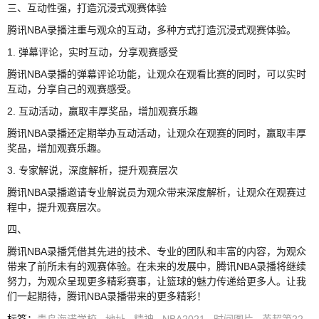
三、互动性强，打造沉浸式观赛体验
腾讯NBA录播注重与观众的互动，多种方式打造沉浸式观赛体验。
1. 弹幕评论，实时互动，分享观赛感受
腾讯NBA录播的弹幕评论功能，让观众在观看比赛的同时，可以实时
互动，分享自己的观赛感受。
2. 互动活动，赢取丰厚奖品，增加观赛乐趣
腾讯NBA录播还定期举办互动活动，让观众在观赛的同时，赢取丰厚
奖品，增加观赛乐趣。
3. 专家解说，深度解析，提升观赛层次
腾讯NBA录播邀请专业解说员为观众带来深度解析，让观众在观赛过
程中，提升观赛层次。
四、
腾讯NBA录播凭借其先进的技术、专业的团队和丰富的内容，为观众
带来了前所未有的观赛体验。在未来的发展中，腾讯NBA录播将继续
努力，为观众呈现更多精彩赛事，让篮球的魅力传递给更多人。让我
们一起期待，腾讯NBA录播带来的更多精彩！
标签
：
青岛海诺学校
地址
精神
NBA2021
时间图片
英超第22