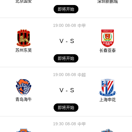
北京国安
深圳新鹏城
即将开始
19:00
08-08
中甲
V
S
-
苏州东吴
长春亚泰
即将开始
19:00
08-08
中超
V
S
-
青岛海牛
上海申花
即将开始
19:30
08-08
中甲