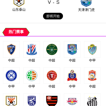
V
S
-
山东泰山
天津津门虎
即将开始
热门赛事
中超
中超
中超
中超
中甲
中甲
中甲
中超
中甲
中超