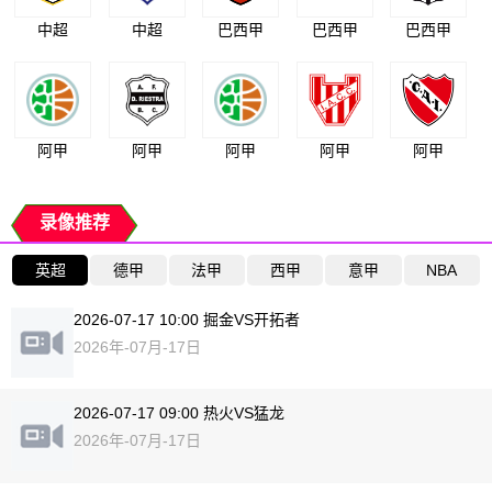
中超
中超
巴西甲
巴西甲
巴西甲
阿甲
阿甲
阿甲
阿甲
阿甲
录像推荐
英超
德甲
法甲
西甲
意甲
NBA
2026-07-17 10:00 掘金VS开拓者
2026年-07月-17日
2026-07-17 09:00 热火VS猛龙
2026年-07月-17日