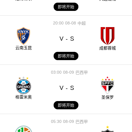
即将开始
20:00
08-08
中超
V
S
-
云南玉昆
成都蓉城
即将开始
03:00
08-09
巴西甲
V
S
-
格雷米奥
圣保罗
即将开始
05:30
08-09
巴西甲