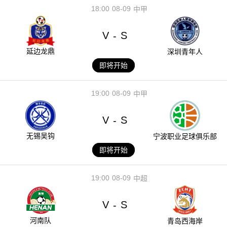
18:00
08-09
中甲
V
S
-
延边龙鼎
深圳青年人
即将开始
19:00
08-09
中甲
V
S
-
无锡吴钩
宁波职业足球俱乐部
即将开始
19:00
08-09
中超
V
S
-
河南队
青岛西海岸