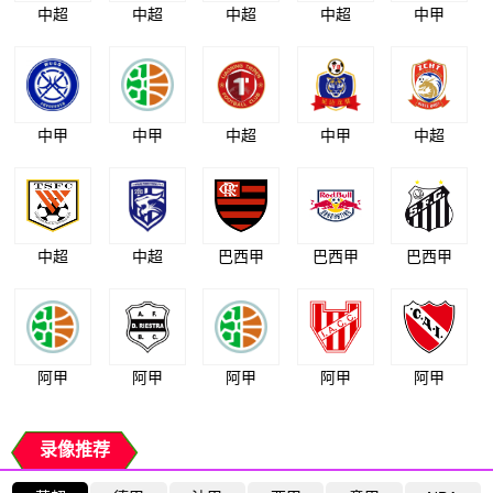
中超
中超
中超
中超
中甲
中甲
中甲
中超
中甲
中超
中超
中超
巴西甲
巴西甲
巴西甲
阿甲
阿甲
阿甲
阿甲
阿甲
录像推荐