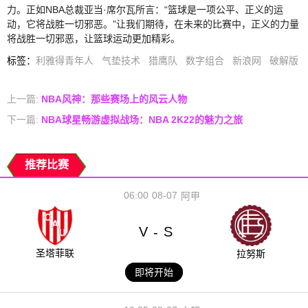
力。正如NBA总裁亚当·席尔瓦所言：“篮球是一项公平、正义的运
动，它将战胜一切邪恶。”让我们期待，在未来的比赛中，正义的力量
将战胜一切邪恶，让篮球运动更加精彩。
标签
：
利雅得青年人
气垫技术
猎鹰队
数字组合
新浪网
破解版
上一篇:
NBA风神：那些赛场上的风云人物
下一篇:
NBA球星畅游虚拟战场：NBA 2K22的魅力之旅
推荐比赛
06:00
08-07
阿甲
V
S
-
圣塔菲联
拉努斯
即将开始