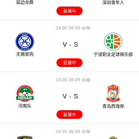
延边龙鼎
深圳青年人
直播中
19:00
08-09
中甲
V
S
-
无锡吴钩
宁波职业足球俱乐部
直播中
19:00
08-09
中超
V
S
-
河南队
青岛西海岸
直播中
19:30
08-09
中甲