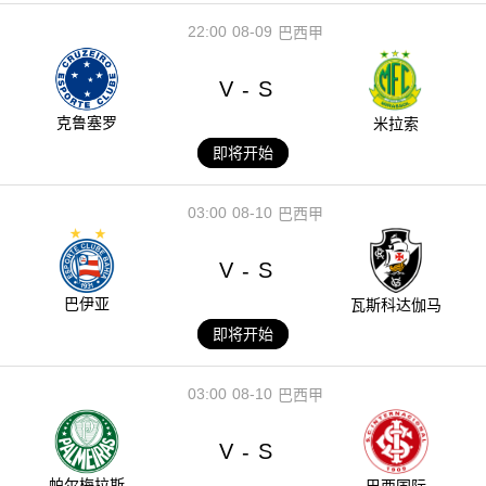
22:00
08-09
巴西甲
V
S
-
克鲁塞罗
米拉索
即将开始
03:00
08-10
巴西甲
V
S
-
巴伊亚
瓦斯科达伽马
即将开始
03:00
08-10
巴西甲
V
S
-
帕尔梅拉斯
巴西国际