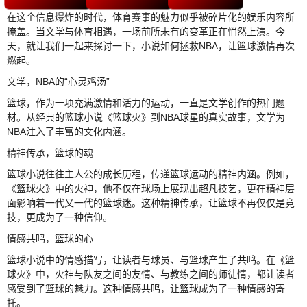
在这个信息爆炸的时代，体育赛事的魅力似乎被碎片化的娱乐内容所
掩盖。当文学与体育相遇，一场前所未有的变革正在悄然上演。今
天，就让我们一起来探讨一下，小说如何拯救NBA，让篮球激情再次
燃起。
文学，NBA的“心灵鸡汤”
篮球，作为一项充满激情和活力的运动，一直是文学创作的热门题
材。从经典的篮球小说《篮球火》到NBA球星的真实故事，文学为
NBA注入了丰富的文化内涵。
精神传承，篮球的魂
篮球小说往往主人公的成长历程，传递篮球运动的精神内涵。例如，
《篮球火》中的火神，他不仅在球场上展现出超凡技艺，更在精神层
面影响着一代又一代的篮球迷。这种精神传承，让篮球不再仅仅是竞
技，更成为了一种信仰。
情感共鸣，篮球的心
篮球小说中的情感描写，让读者与球员、与篮球产生了共鸣。在《篮
球火》中，火神与队友之间的友情、与教练之间的师徒情，都让读者
感受到了篮球的魅力。这种情感共鸣，让篮球成为了一种情感的寄
托。