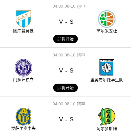
04:00
08-10
阿甲
V
S
-
图库曼竞技
萨尔米安杜
即将开始
04:00
08-10
阿甲
V
S
-
门多萨独立
里奥夸尔托学生队
即将开始
04:00
08-10
阿甲
V
S
-
罗萨里奥中央
阿尔多斯维