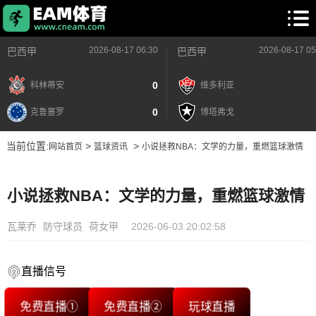
2026-08-17 06:30
2026-08-17 05
巴西甲
巴西甲
0
科林蒂安
维多利亚
0
克鲁塞罗
博塔弗戈
当前位置:
>
>
网站首页
篮球资讯
小说拯救NBA：文学的力量，重燃篮球激情
小说拯救NBA：文学的力量，重燃篮球激情
瓦莱乔
防守球员
荷女甲
2026-06-03 20:02:58
直播信号
免费直播①
免费直播②
玩球直播