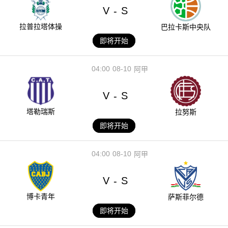
V
S
-
拉普拉塔体操
巴拉卡斯中央队
即将开始
04:00
08-10
阿甲
V
S
-
塔勒瑞斯
拉努斯
即将开始
04:00
08-10
阿甲
V
S
-
博卡青年
萨斯菲尔德
即将开始