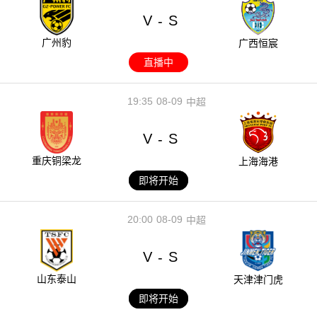
V
S
-
广州豹
广西恒宸
直播中
19:35
08-09
中超
V
S
-
重庆铜梁龙
上海海港
即将开始
20:00
08-09
中超
V
S
-
山东泰山
天津津门虎
即将开始