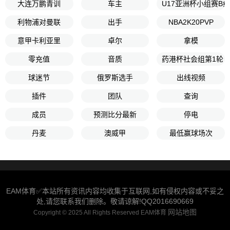
大连万鹏青训
车主
U17亚洲杯小组赛B
利物浦对曼联
出手
NBA2K20PVP
意甲卡利亚里
卓尔
拿模
零充值
音质
药港杯社会组第1轮
球迷节
俄罗斯选手
出线视频
插件
团队
查询
成员
预测比分最新
停电
丹麦
澳威甲
最低赢球场次
EAM体育✅本站所有资讯内容均收集于互联网,如有侵权内容或不妥之
处,请您联系我们删除。敬请谅解!QQ2016690669
网站地图
Copyright © 2025 All Rights Reserved EAM体育