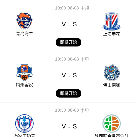
19:00
08-08
中超
V
S
-
青岛海牛
上海申花
即将开始
19:30
08-08
中甲
V
S
-
梅州客家
佛山南狮
即将开始
19:30
08-08
中甲
V
S
-
石家庄功夫
陕西联合月亮泊队