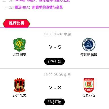
下一篇:
重活NBA：新赛季的激情与变革
推荐比赛
19:35
08-07
中超
V
S
-
北京国安
深圳新鹏城
即将开始
19:00
08-08
中甲
V
S
-
苏州东吴
长春亚泰
即将开始