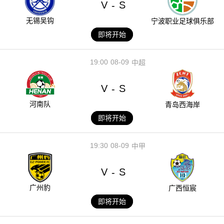
V
S
-
无锡吴钩
宁波职业足球俱乐部
即将开始
19:00
08-09
中超
V
S
-
河南队
青岛西海岸
即将开始
19:30
08-09
中甲
V
S
-
广州豹
广西恒宸
即将开始