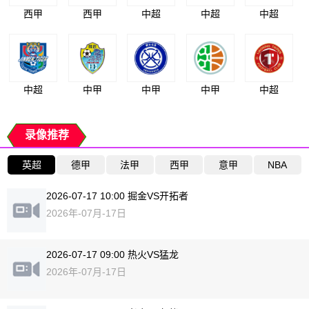
西甲
西甲
中超
中超
中超
中超
中甲
中甲
中甲
中超
录像推荐
英超
德甲
法甲
西甲
意甲
NBA
2026-07-17 10:00 掘金VS开拓者
2026年-07月-17日
2026-07-17 09:00 热火VS猛龙
2026年-07月-17日