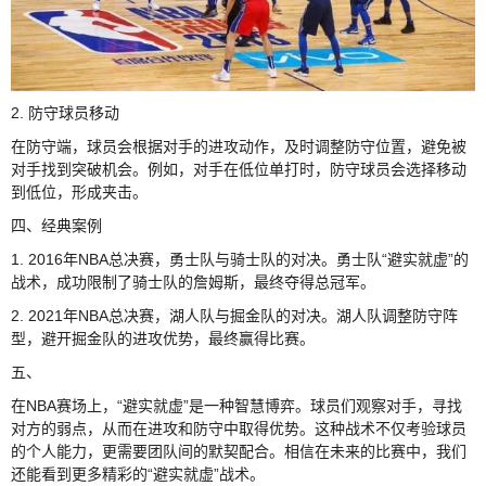
2. 防守球员移动
在防守端，球员会根据对手的进攻动作，及时调整防守位置，避免被
对手找到突破机会。例如，对手在低位单打时，防守球员会选择移动
到低位，形成夹击。
四、经典案例
1. 2016年NBA总决赛，勇士队与骑士队的对决。勇士队“避实就虚”的
战术，成功限制了骑士队的詹姆斯，最终夺得总冠军。
2. 2021年NBA总决赛，湖人队与掘金队的对决。湖人队调整防守阵
型，避开掘金队的进攻优势，最终赢得比赛。
五、
在NBA赛场上，“避实就虚”是一种智慧博弈。球员们观察对手，寻找
对方的弱点，从而在进攻和防守中取得优势。这种战术不仅考验球员
的个人能力，更需要团队间的默契配合。相信在未来的比赛中，我们
还能看到更多精彩的“避实就虚”战术。