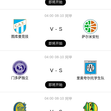
即将开始
04:00
08-10
阿甲
V
S
-
图库曼竞技
萨尔米安杜
即将开始
04:00
08-10
阿甲
V
S
-
门多萨独立
里奥夸尔托学生队
即将开始
04:00
08-10
阿甲