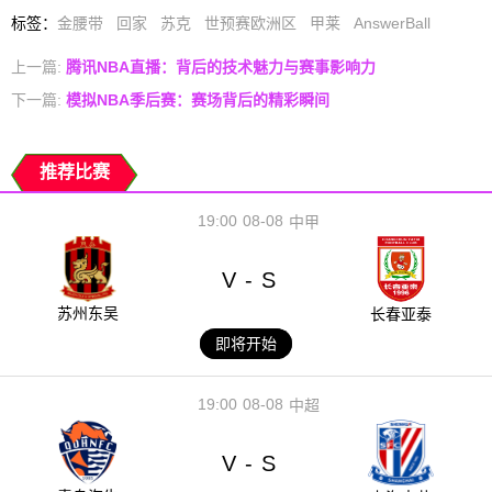
标签
：
金腰带
回家
苏克
世预赛欧洲区
甲莱
AnswerBall
上一篇:
腾讯NBA直播：背后的技术魅力与赛事影响力
下一篇:
模拟NBA季后赛：赛场背后的精彩瞬间
推荐比赛
19:00
08-08
中甲
V
S
-
苏州东吴
长春亚泰
即将开始
19:00
08-08
中超
V
S
-