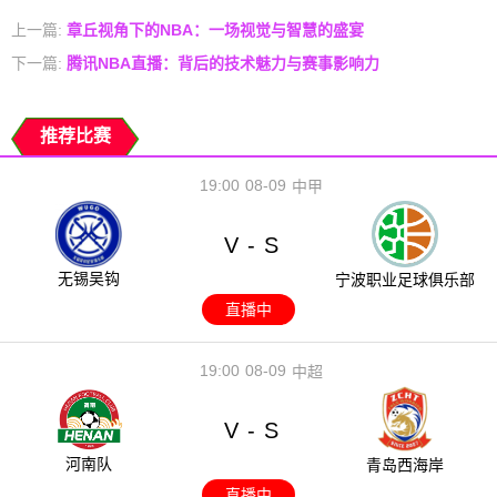
上一篇:
章丘视角下的NBA：一场视觉与智慧的盛宴
下一篇:
腾讯NBA直播：背后的技术魅力与赛事影响力
推荐比赛
19:00
08-09
中甲
V
S
-
无锡吴钩
宁波职业足球俱乐部
直播中
19:00
08-09
中超
V
S
-
河南队
青岛西海岸
直播中