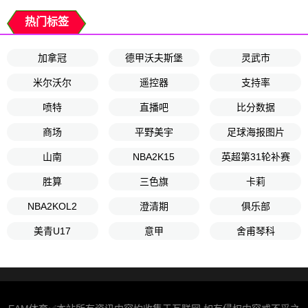
热门标签
加拿冠
德甲沃夫斯堡
灵武市
米尔沃尔
遥控器
支持率
喷特
直播吧
比分数据
商场
平野美宇
足球海报图片
山南
NBA2K15
英超第31轮补赛
胜算
三色旗
卡莉
NBA2KOL2
澄清期
俱乐部
美青U17
意甲
舍甫琴科