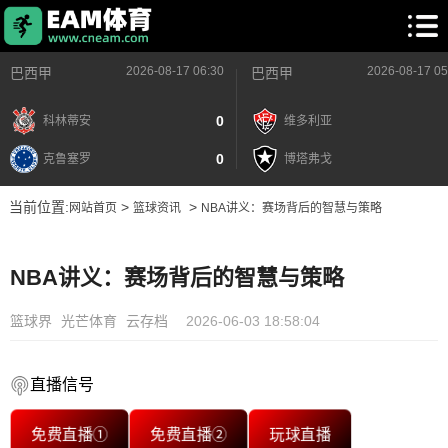
2026-08-17 06:30
2026-08-17 05
巴西甲
巴西甲
0
科林蒂安
维多利亚
0
克鲁塞罗
博塔弗戈
当前位置:
>
>
网站首页
篮球资讯
NBA讲义：赛场背后的智慧与策略
NBA讲义：赛场背后的智慧与策略
篮球界
光芒体育
云存档
2026-06-03 18:58:04
直播信号
免费直播①
免费直播②
玩球直播