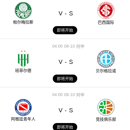
V
S
-
帕尔梅拉斯
巴西国际
即将开始
04:00
08-10
阿甲
V
S
-
班菲尔德
贝尔格拉诺
即将开始
04:00
08-10
阿甲
V
S
-
阿根廷青年人
竞技俱乐部
即将开始