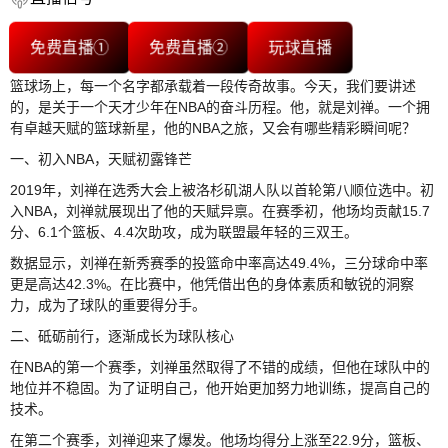
免费直播①
免费直播②
玩球直播
篮球场上，每一个名字都承载着一段传奇故事。今天，我们要讲述
的，是关于一个天才少年在NBA的奋斗历程。他，就是刘禅。一个拥
有卓越天赋的篮球新星，他的NBA之旅，又会有哪些精彩瞬间呢？
一、初入NBA，天赋初露锋芒
2019年，刘禅在选秀大会上被洛杉矶湖人队以首轮第八顺位选中。初
入NBA，刘禅就展现出了他的天赋异禀。在赛季初，他场均贡献15.7
分、6.1个篮板、4.4次助攻，成为联盟最年轻的三双王。
数据显示，刘禅在新秀赛季的投篮命中率高达49.4%，三分球命中率
更是高达42.3%。在比赛中，他凭借出色的身体素质和敏锐的洞察
力，成为了球队的重要得分手。
二、砥砺前行，逐渐成长为球队核心
在NBA的第一个赛季，刘禅虽然取得了不错的成绩，但他在球队中的
地位并不稳固。为了证明自己，他开始更加努力地训练，提高自己的
技术。
在第二个赛季，刘禅迎来了爆发。他场均得分上涨至22.9分，篮板、