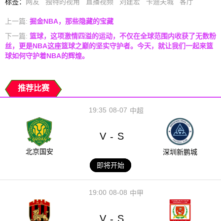
标签
：
网友
独特的视角
直播视频
刘建宏
卡迪夫城
客厅
上一篇:
掘金NBA，那些隐藏的宝藏
下一篇:
篮球，这项激情四溢的运动，不仅在全球范围内收获了无数粉
丝，更是NBA这座篮球之巅的坚实守护者。今天，就让我们一起来篮
球如何守护着NBA的辉煌。
推荐比赛
19:35
08-07
中超
V
S
-
北京国安
深圳新鹏城
即将开始
19:00
08-08
中甲
V
S
-