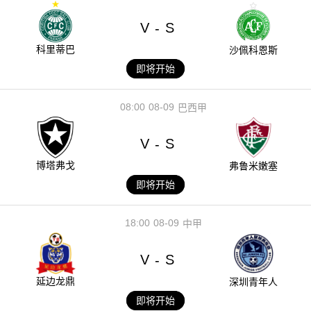
V
S
-
科里蒂巴
沙佩科恩斯
即将开始
08:00
08-09
巴西甲
V
S
-
博塔弗戈
弗鲁米嫩塞
即将开始
18:00
08-09
中甲
V
S
-
延边龙鼎
深圳青年人
即将开始