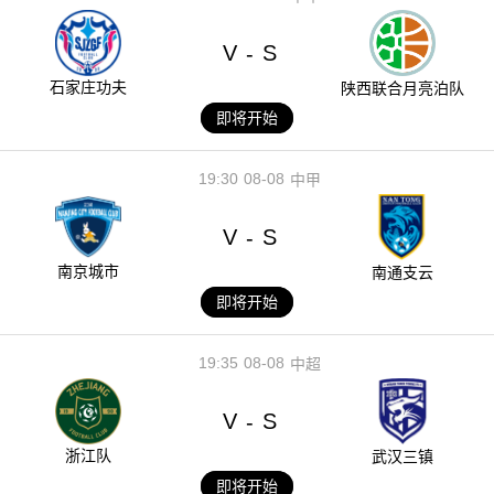
V
S
-
石家庄功夫
陕西联合月亮泊队
即将开始
19:30
08-08
中甲
V
S
-
南京城市
南通支云
即将开始
19:35
08-08
中超
V
S
-
浙江队
武汉三镇
即将开始