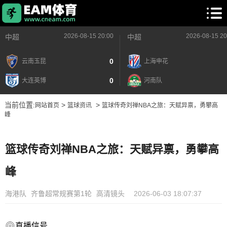
2026-08-15 20:00
2026-08-15 20
中超
中超
0
云南玉昆
上海申花
0
大连英博
河南队
当前位置:
>
>
网站首页
篮球资讯
篮球传奇刘禅NBA之旅：天赋异禀，勇攀高
峰
篮球传奇刘禅NBA之旅：天赋异禀，勇攀高
峰
海港队
齐鲁超常规赛第1轮
高清镜头
2026-06-03 18:07:37
直播信号