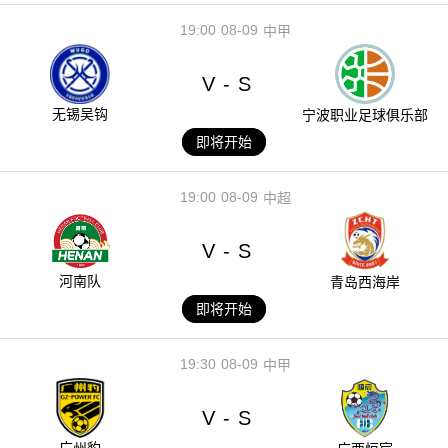
19:00
08-09
中甲
V
S
-
无锡吴钩
宁波职业足球俱乐部
即将开始
19:00
08-09
中超
V
S
-
河南队
青岛西海岸
即将开始
19:30
08-09
中甲
V
S
-