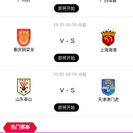
广州豹
广西恒宸
即将开始
19:35
08-09
中超
V
S
-
重庆铜梁龙
上海海港
即将开始
20:00
08-09
中超
V
S
-
山东泰山
天津津门虎
即将开始
热门赛事