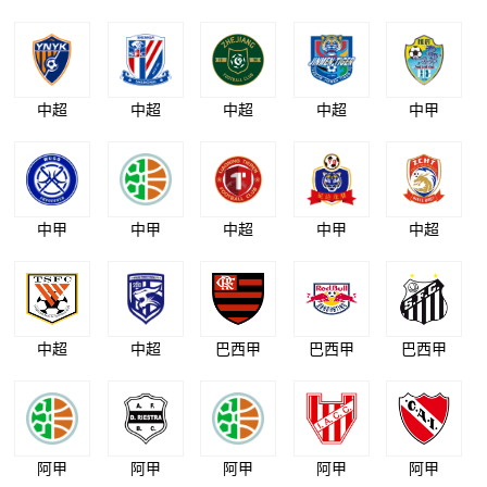
中超
中超
中超
中超
中甲
中甲
中甲
中超
中甲
中超
中超
中超
巴西甲
巴西甲
巴西甲
阿甲
阿甲
阿甲
阿甲
阿甲