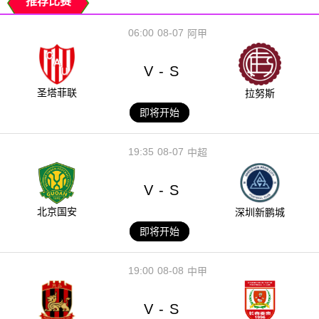
推荐比赛
06:00
08-07
阿甲
V
S
-
圣塔菲联
拉努斯
即将开始
19:35
08-07
中超
V
S
-
北京国安
深圳新鹏城
即将开始
19:00
08-08
中甲
V
S
-