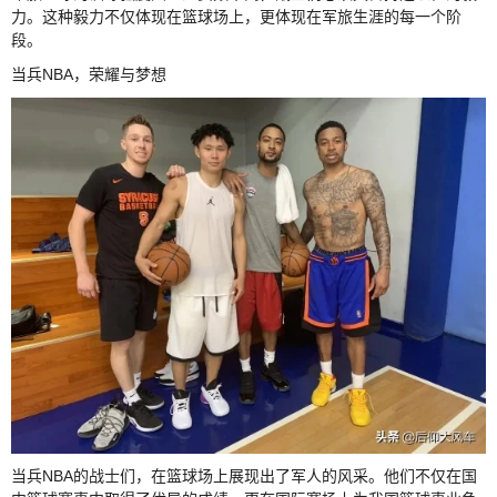
力。这种毅力不仅体现在篮球场上，更体现在军旅生涯的每一个阶
段。
当兵NBA，荣耀与梦想
当兵NBA的战士们，在篮球场上展现出了军人的风采。他们不仅在国