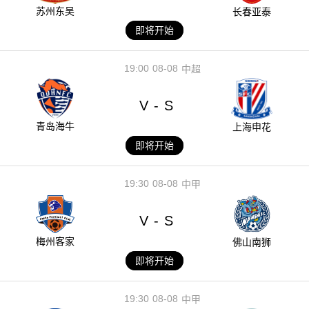
苏州东吴
长春亚泰
即将开始
19:00
08-08
中超
V
S
-
青岛海牛
上海申花
即将开始
19:30
08-08
中甲
V
S
-
梅州客家
佛山南狮
即将开始
19:30
08-08
中甲