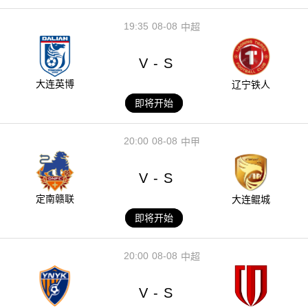
19:35
08-08
中超
V
S
-
大连英博
辽宁铁人
即将开始
20:00
08-08
中甲
V
S
-
定南赣联
大连鲲城
即将开始
20:00
08-08
中超
V
S
-